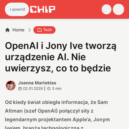
powrót
Home
Tech
OpenAI i Jony Ive tworzą
urządzenie AI. Nie
uwierzysz, co to będzie
Joanna Marteklas
J
02.01.2026
|
3
min
Od kiedy świat obiegła informacja, że Sam
Altman (szef OpenAI) połączył siły z
legendarnym projektantem Apple’a, Jonym
Ive’em, branża technologiczna z