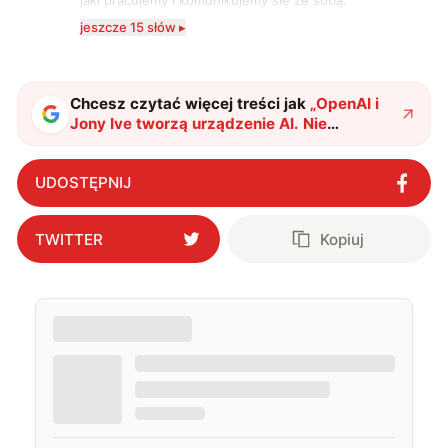
jaki pracujemy i komunikujemy się ze sobą.
Szczególnie interesuje mnie relacja między rozwojem
jeszcze 15 słów ▸
technologii a współczesną popkulturą. W wolnych
chwilach zakopuję się w książkach i komiksach —
najczęściej w fantastyce i wuxia.
Chcesz czytać więcej treści jak
„
OpenAI i
Jony Ive tworzą urządzenie AI. Nie
uwierzysz, co to będzie
"
?
UDOSTĘPNIJ
TWITTER
Kopiuj