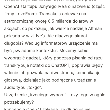
OpenAI startupu Jony’ego Ive’a o nazwie io (część
firmy LoveFrom). Transakcja opiewała na
astronomiczną kwotę 6,5 miliarda dolarów w
akcjach, co pokazuje, jak wielkie nadzieje Altman
pokłada w wizji Ive’a. Ale dlaczego akurat
długopis? Według informatorów urządzenie ma
być „świadome kontekstu”. Możemy sobie
wyobrazić gadżet, który podczas pisania od razu
transkrybuje notatki do ChatGPT, poprawia błędy
w locie lub pozwala na dwustronną komunikację
głosową, działając jako podręczne urządzenie
audio typu „to-go”.
Urządzenie „trzeciego wyboru” – czy tego w ogóle
potrzebujemy?
Koncepcja OpenAI zakłada, że długopis nie