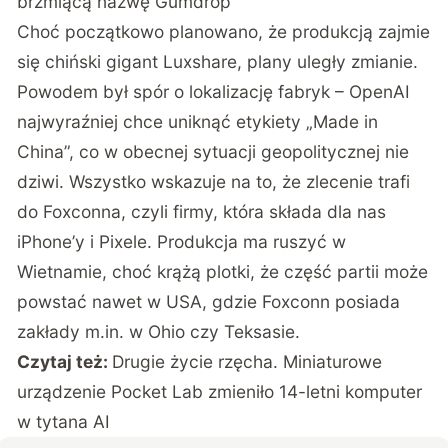
brzmiącą nazwę Gumdrop
Choć początkowo planowano, że produkcją zajmie
się chiński gigant Luxshare, plany uległy zmianie.
Powodem był spór o lokalizację fabryk – OpenAI
najwyraźniej chce uniknąć etykiety „Made in
China”, co w obecnej sytuacji geopolitycznej nie
dziwi. Wszystko wskazuje na to, że zlecenie trafi
do Foxconna, czyli firmy, która składa dla nas
iPhone’y i Pixele. Produkcja ma ruszyć w
Wietnamie, choć krążą plotki, że część partii może
powstać nawet w USA, gdzie Foxconn posiada
zakłady m.in. w Ohio czy Teksasie.
Czytaj też:
Drugie życie rzęcha. Miniaturowe
urządzenie Pocket Lab zmieniło 14-letni komputer
w tytana AI