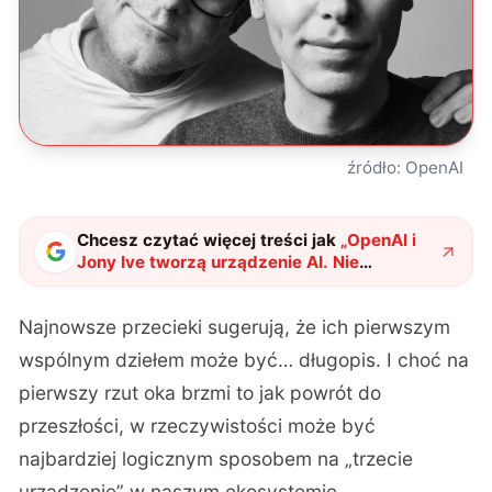
źródło: OpenAI
Chcesz czytać więcej treści jak
„
OpenAI i
Jony Ive tworzą urządzenie AI. Nie
uwierzysz, co to będzie
"
?
Najnowsze przecieki sugerują, że ich pierwszym
wspólnym dziełem może być… długopis
. I choć na
pierwszy rzut oka brzmi to jak powrót do
przeszłości, w rzeczywistości może być
najbardziej logicznym sposobem na „trzecie
urządzenie” w naszym ekosystemie.