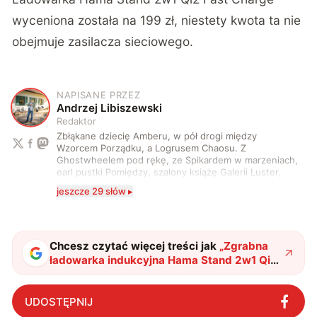
wyceniona została na 199 zł, niestety kwota ta nie
obejmuje zasilacza sieciowego.
NAPISANE PRZEZ
A
Andrzej Libiszewski
Redaktor
Zbłąkane dziecię Amberu, w pół drogi między
Wzorcem Porządku, a Logrusem Chaosu. Z
Ghostwheelem pod rękę, ze Spikardem w marzeniach,
earl pustki Pomiędzy, szalony książę Galerii Luster,
karta Tarota nakreślona między wtedy, a teraz. A
jeszcze 29 słów ▸
serio? Pisaniem o szeroko pojętej technice o zajmuję
się od 2017 roku. Poza tym kocham fotografię, książki,
fantastykę i koty. W wolnych chwilach słucham muzyki
i gram w gry :)
Chcesz czytać więcej treści jak
„
Zgrabna
ładowarka indukcyjna Hama Stand 2w1 Qi2
Fast Charge trafia na polski rynek
"
?
UDOSTĘPNIJ