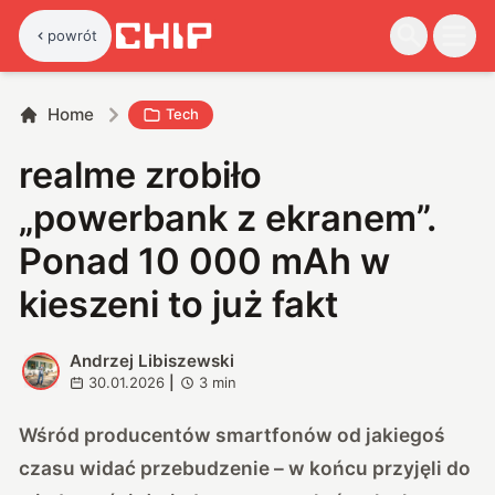
powrót
Home
Tech
realme zrobiło
„powerbank z ekranem”.
Ponad 10 000 mAh w
kieszeni to już fakt
Andrzej Libiszewski
A
30.01.2026
|
3
min
Wśród producentów smartfonów od jakiegoś
czasu widać przebudzenie – w końcu przyjęli do