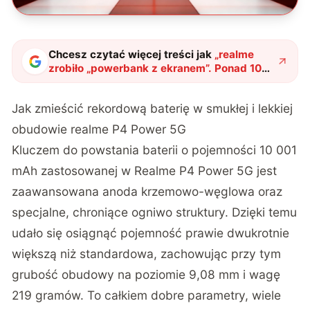
Chcesz czytać więcej treści jak
„
realme
zrobiło „powerbank z ekranem”. Ponad 10
000 mAh w kieszeni to już fakt
"
?
Jak zmieścić rekordową baterię w smukłej i lekkiej
obudowie realme P4 Power 5G
Kluczem do powstania baterii o pojemności 10 001
mAh zastosowanej w Realme P4 Power 5G jest
zaawansowana anoda krzemowo-węglowa oraz
specjalne, chroniące ogniwo struktury. Dzięki temu
udało się osiągnąć pojemność prawie dwukrotnie
większą niż standardowa, zachowując przy tym
grubość obudowy na poziomie 9,08 mm i wagę
219 gramów. To całkiem dobre parametry, wiele