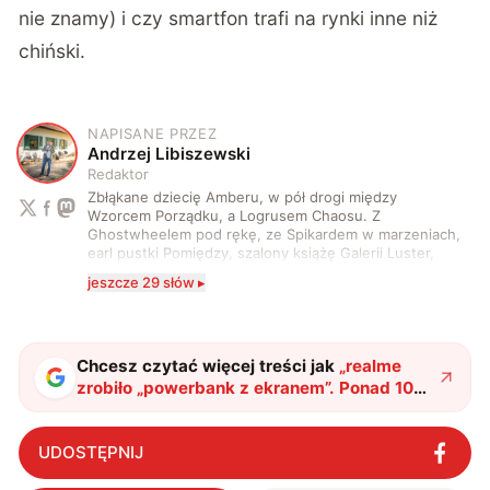
nie znamy) i czy smartfon trafi na rynki inne niż
chiński.
NAPISANE PRZEZ
A
Andrzej Libiszewski
Redaktor
Zbłąkane dziecię Amberu, w pół drogi między
Wzorcem Porządku, a Logrusem Chaosu. Z
Ghostwheelem pod rękę, ze Spikardem w marzeniach,
earl pustki Pomiędzy, szalony książę Galerii Luster,
karta Tarota nakreślona między wtedy, a teraz. A
jeszcze 29 słów ▸
serio? Pisaniem o szeroko pojętej technice o zajmuję
się od 2017 roku. Poza tym kocham fotografię, książki,
fantastykę i koty. W wolnych chwilach słucham muzyki
i gram w gry :)
Chcesz czytać więcej treści jak
„
realme
zrobiło „powerbank z ekranem”. Ponad 10
000 mAh w kieszeni to już fakt
"
?
UDOSTĘPNIJ