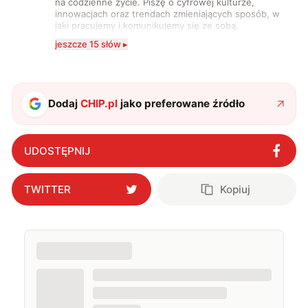
na codzienne życie. Piszę o cyfrowej kulturze,
innowacjach oraz trendach zmieniających sposób, w
jaki pracujemy i komunikujemy się ze sobą.
Szczególnie interesuje mnie relacja między rozwojem
jeszcze 15 słów ▸
technologii a współczesną popkulturą. W wolnych
chwilach zakopuję się w książkach i komiksach —
najczęściej w fantastyce i wuxia.
Dodaj
CHIP.pl
jako preferowane źródło
UDOSTĘPNIJ
TWITTER
Kopiuj