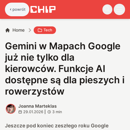
powrót
Home
Tech
Gemini w Mapach Google
już nie tylko dla
kierowców. Funkcje AI
dostępne są dla pieszych i
rowerzystów
Joanna Marteklas
J
29.01.2026
|
3
min
J
eszcze pod koniec zeszłego roku Google