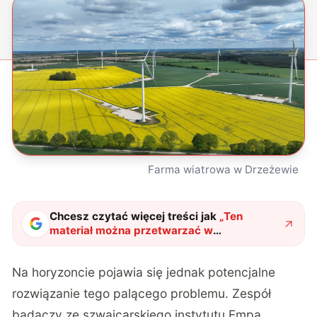
Farma wiatrowa w Drzeżewie
Chcesz czytać więcej treści jak
„
Ten
materiał można przetwarzać w
nieskończoność. Przemysł lotniczy i
energetyczny czeka na to od lat
"
?
Na horyzoncie pojawia się jednak potencjalne
rozwiązanie tego palącego problemu. Zespół
badaczy ze szwajcarskiego instytutu Empa