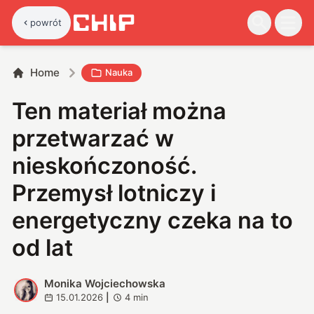
powrót
Home
Nauka
Ten materiał można
przetwarzać w
nieskończoność.
Przemysł lotniczy i
energetyczny czeka na to
od lat
Monika Wojciechowska
M
15.01.2026
|
4
min