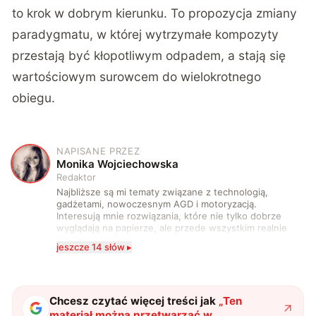
to krok w dobrym kierunku. To propozycja zmiany
paradygmatu, w której wytrzymałe kompozyty
przestają być kłopotliwym odpadem, a stają się
wartościowym surowcem do wielokrotnego
obiegu.
NAPISANE PRZEZ
M
Monika Wojciechowska
Redaktor
Najbliższe są mi tematy związane z technologią,
gadżetami, nowoczesnym AGD i motoryzacją.
Interesują mnie rozwiązania, które nie tylko dobrze
wyglądają na papierze, ale przede wszystkim realnie
wpływają na komfort, wygodę i sposób, w jaki
jeszcze 14 słów ▸
korzystamy z technologii na co dzień. Ukończyłam
studia dziennikarskie oraz szkolenia z zakresu
sztucznej inteligencji. Prywatnie uwielbiam gry i
muzykę.
Chcesz czytać więcej treści jak
„
Ten
materiał można przetwarzać w