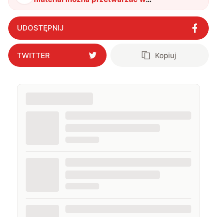
nieskończoność. Przemysł lotniczy i
energetyczny czeka na to od lat
"
?
UDOSTĘPNIJ
TWITTER
Kopiuj