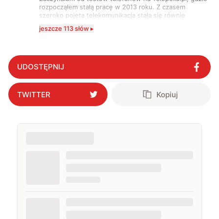
rozpocząłem stałą pracę w 2013 roku. Z czasem
szeroko pojęta telekomunikacja stała się równie
wciągająca co telefony, a rozwój technologii sprawił,
jeszcze 113 słów ▸
że do urządzeń mobilnych dołączył też inny sprzęt
elektroniczny. Dzisiaj moje biurko zasypuje każdy
rodzaj sprzętu, a o sieci 5G mogę mówić obudzony w
środku nocy. Od 2019 roku śledzę i opisuję ruchy
antykomórkowe w Polsce i na świecie. Poziom
UDOSTĘPNIJ
wylewanego przez nie hejtu świadczy o tym, że robię
to dobrze. Na przestrzeni ostatnich lat moje teksty
pojawiały się na łamach serwisów GamingSociety, Gry-
TWITTER
Kopiuj
Online i PCWorld.pl, a od 2020 roku jestem związany z
WhatNext.pl, gdzie jestem zastępcą redaktora
naczelnego. Życie prywatne łączę z zawodowym,
interesując się nowymi technologiami, ale nie
pogardzę dobrą muzyką, serialem, grami
komputerowymi czy sportem.