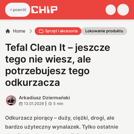
powrót
Home
Sprzęt i akcesoria
Lokowanie produktu
Tefal Clean It – jeszcze
tego nie wiesz, ale
potrzebujesz tego
odkurzacza
Arkadiusz Dziermański
A
13.01.2026
|
5
min
Odkurzacz piorący – duży, ciężki, drogi, ale
bardzo użyteczny wynalazek. Tylko ostatnie