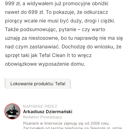
999 zł, a widywałem już promocyjne obniżki
nawet do 699 zł. To pokazuje, że odkurzacz
piorący wcale nie musi być duży, drogi i ciężki.
Także podsumowując, pytanie – czy warto
uznaję za niestosowne, bo tu naprawdę nie ma się
nad czym zastanawiać. Dochodzę do wniosku, że
sprzęt taki jak
Tefal Clean It
to wręcz
obowiązkowe wyposażenie domu.
Lokowanie produktu
: Tefal
NAPISANE PRZEZ
A
Arkadiusz Dziermański
Redaktor Prowadzący
Pisaniem w Internecie zajmuję się od 2009 roku.
Zaczynałem od testów telefonów na Telepolis.pl, gdzie