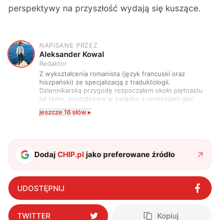
perspektywy na przyszłość wydają się kuszące.
NAPISANE PRZEZ
A
Aleksander Kowal
Redaktor
Z wykształcenia romanista (język francuski oraz
hiszpański) ze specjalizacją z traduktologii.
Dziennikarską przygodę rozpocząłem około piętnastu
lat temu, początkowo w związku z recenzjami gier
komputerowych i filmów. Obecnie publikuję
jeszcze 16 słów ▸
zdecydowanie częściej na tematy związane z nauką
oraz technologią. W wolnym czasie uwielbiam
podróżować, śledzić kinowe i książkowe nowości, a
także uprawiać oraz oglądać sport.
Dodaj
CHIP.pl
jako preferowane źródło
UDOSTĘPNIJ
TWITTER
Kopiuj