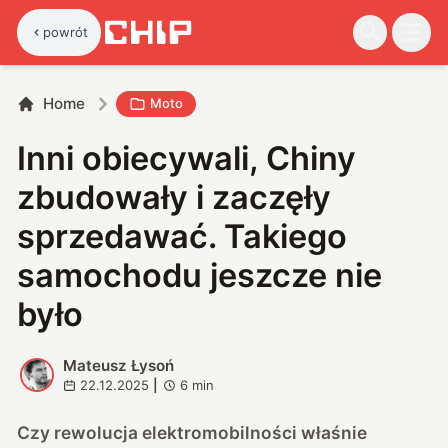
powrót
Home
Moto
Inni obiecywali, Chiny
zbudowały i zaczęły
sprzedawać. Takiego
samochodu jeszcze nie
było
Mateusz Łysoń
M
22.12.2025
|
6
min
Czy rewolucja elektromobilności właśnie