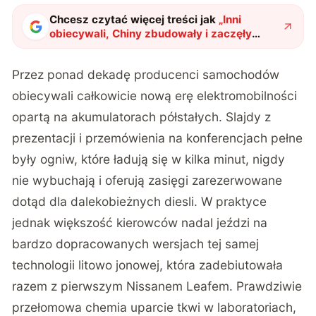
Chcesz czytać więcej treści jak
„
Inni
obiecywali, Chiny zbudowały i zaczęły
sprzedawać. Takiego samochodu jeszcze
nie było
"
?
Przez ponad dekadę producenci samochodów
obiecywali całkowicie nową erę elektromobilności
opartą na akumulatorach półstałych. Slajdy z
prezentacji i przemówienia na konferencjach pełne
były ogniw, które ładują się w kilka minut, nigdy
nie wybuchają i oferują zasięgi zarezerwowane
dotąd dla dalekobieżnych diesli. W praktyce
jednak większość kierowców nadal jeździ na
bardzo dopracowanych wersjach tej samej
technologii litowo jonowej, która zadebiutowała
razem z pierwszym Nissanem Leafem. Prawdziwie
przełomowa chemia uparcie tkwi w laboratoriach,