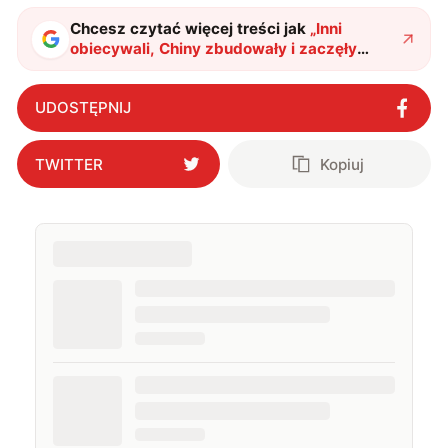
Chcesz czytać więcej treści jak
„
Inni
obiecywali, Chiny zbudowały i zaczęły
sprzedawać. Takiego samochodu jeszcze
nie było
"
?
UDOSTĘPNIJ
TWITTER
Kopiuj