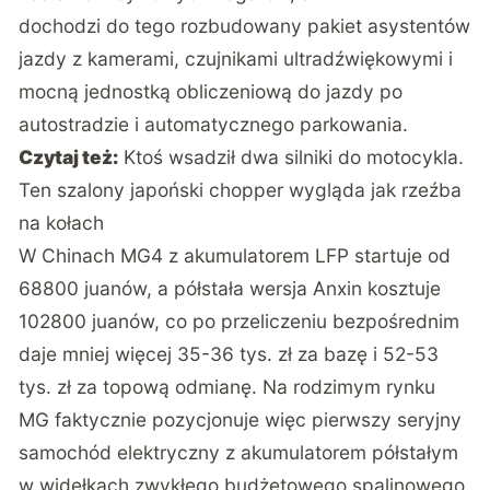
dochodzi do tego rozbudowany pakiet asystentów
jazdy z kamerami, czujnikami ultradźwiękowymi i
mocną jednostką obliczeniową do jazdy po
autostradzie i automatycznego parkowania.
Czytaj też:
Ktoś wsadził dwa silniki do motocykla.
Ten szalony japoński chopper wygląda jak rzeźba
na kołach
W Chinach MG4 z akumulatorem LFP startuje od
68800 juanów, a półstała wersja Anxin kosztuje
102800 juanów, co po przeliczeniu bezpośrednim
daje mniej więcej 35-36 tys. zł za bazę i 52-53
tys. zł za topową odmianę. Na rodzimym rynku
MG faktycznie pozycjonuje więc pierwszy seryjny
samochód elektryczny z akumulatorem półstałym
w widełkach zwykłego budżetowego spalinowego