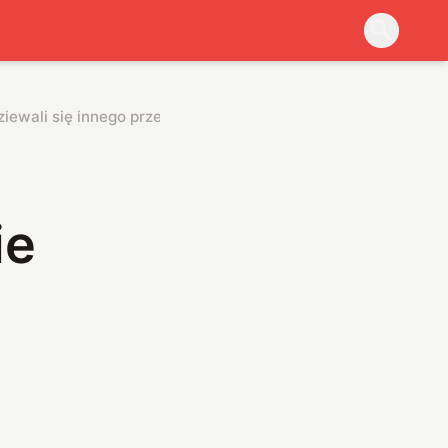
iewali się innego przebiegu zjawiska
ie