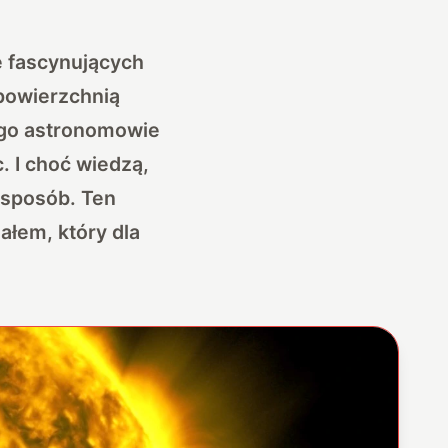
e fascynujących
 powierzchnią
tego astronomowie
. I choć wiedzą,
 sposób. Ten
ałem, który dla