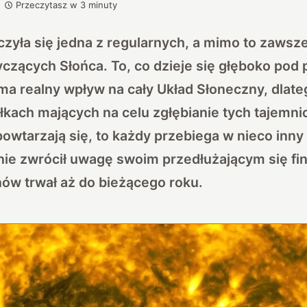
Przeczytasz w
3
minuty
zyła się jedna z regularnych, a mimo to zawsz
zących Słońca. To, co dzieje się głęboko pod
ma realny wpływ na cały Układ Słoneczny, dla
iłkach mających na celu zgłębianie tych tajemnic
owtarzają się, to każdy przebiega w nieco inny
nie zwrócił uwagę swoim przedłużającym się fin
ów trwał aż do bieżącego roku.