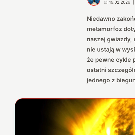
19.02.2026
|
Niedawno zakońc
metamorfoz dotyc
naszej gwiazdy, 
nie ustają w wys
że pewne cykle p
ostatni szczegól
jednego z biegun