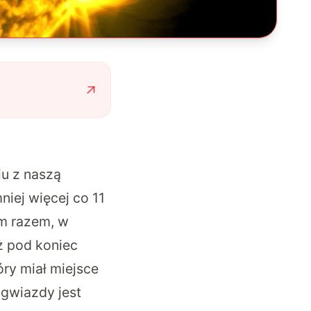
iu z naszą
iej więcej co 11
ym razem, w
ż pod koniec
ry miał miejsce
 gwiazdy jest