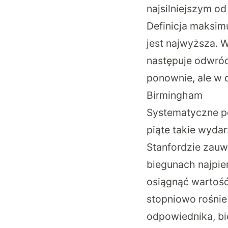
najsilniejszym o
Definicja maksim
jest najwyższa. 
następuje odwróc
ponownie, ale w d
Birmingham
Systematyczne p
piąte takie wyda
Stanfordzie zauw
biegunach najpie
osiągnąć wartość
stopniowo rośnie
odpowiednika, bi