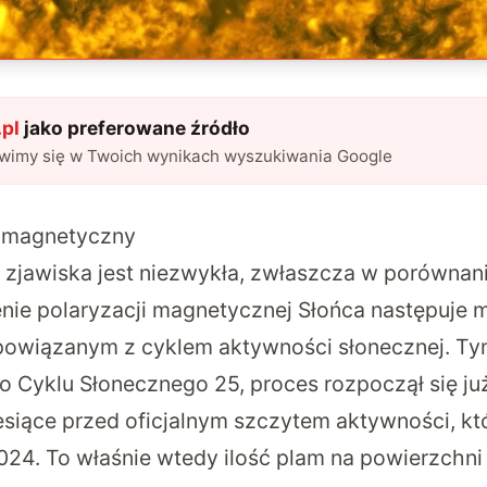
pl
jako preferowane źródło
awimy się w Twoich wynikach wyszukiwania Google
c magnetyczny
 zjawiska jest niezwykła, zwłaszcza w porównan
nie polaryzacji magnetycznej Słońca następuje mn
e powiązanym z cyklem aktywności słonecznej. T
go Cyklu Słonecznego 25, proces rozpoczął się ju
esiące przed oficjalnym szczytem aktywności, któ
024. To właśnie wtedy ilość plam na powierzchni