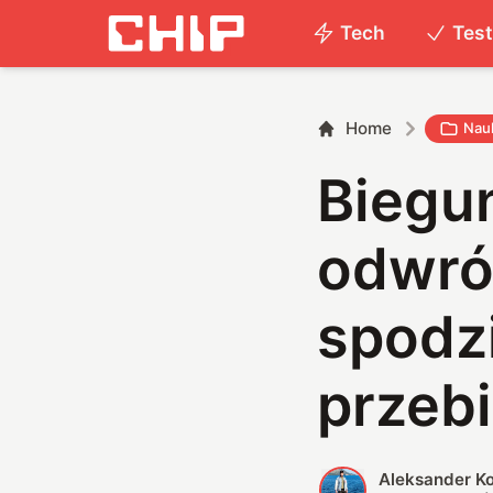
Tech
Tes
Home
Nau
Biegu
odwró
spodzi
przeb
Aleksander K
A