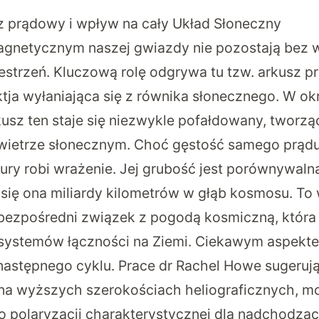
 prądowy i wpływ na cały Układ Słoneczny
agnetycznym naszej gwiazdy nie pozostają bez 
estrzeń. Kluczową rolę odgrywa tu tzw. arkusz p
tja wyłaniająca się z równika słonecznego. W ok
usz ten staje się niezwykle pofałdowany, tworz
w wietrze słonecznym. Choć gęstość samego prądu
ury robi wrażenie. Jej grubość jest porównywaln
 się ona miliardy kilometrów w głąb kosmosu. To 
bezpośredni związek z pogodą kosmiczną, któr
i systemów łączności na Ziemi. Ciekawym aspekt
następnego cyklu.
Prace dr Rachel Howe
sugerują
na wyższych szerokościach heliograficznych, mo
o polaryzacji charakterystycznej dla nadchodząc