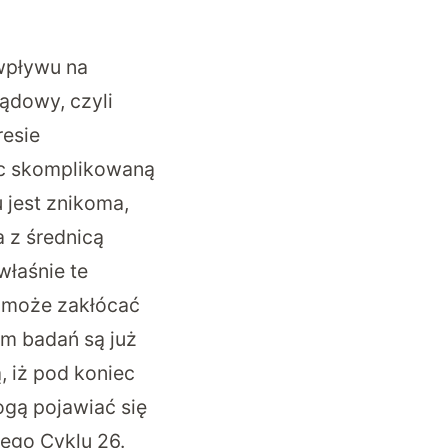
wpływu na
rądowy, czyli
resie
ąc skomplikowaną
 jest znikoma,
a z średnicą
właśnie te
a może zakłócać
em badań są już
, iż pod koniec
gą pojawiać się
ego Cyklu 26.