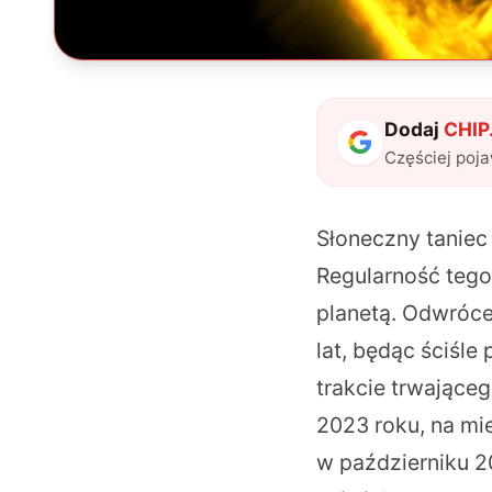
Dodaj
CHIP.
Częściej poj
Słoneczny tanie
Regularność tego
planetą. Odwróce
lat, będąc ściśl
trakcie trwające
2023 roku, na mi
w październiku 2