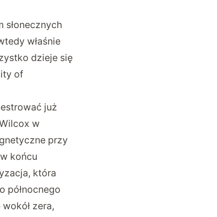
m słonecznych
wtedy właśnie
ystko dzieje się
ity of
jestrować już
 Wilcox w
agnetyczne przy
 w końcu
yzacja, która
go północnego
 wokół zera,