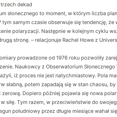
d trzech dekad
um słonecznego to moment, w którym liczba pla
W tym samym czasie obserwuje się tendencję, że 
enie polaryzacji. Następnie w kolejnym cyklu wsz
rugą stronę. – relacjonuje Rachel Howe z Univers
omiary prowadzone od 1976 roku
pozwoliły zare
rzenie. Naukowcy z Obserwatorium Słonecznego
ażyli, iż proces nie jest natychmiastowy. Pola m
rw słabną, potem zapadają się w stan chaosu, by
 zerową. Dopiero później pojawia się nowa polar
 w siłę. Tym razem, w przeciwieństwie do swoje
egun południowy przez długie miesiące wahał się