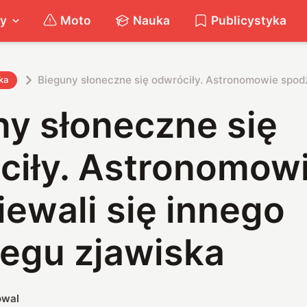
ty
Moto
Nauka
Publicystyka
Bieguny słoneczne się odwróciły. Astronomowie spodz
ka
ny słoneczne się
ciły. Astronomow
ewali się innego
iegu zjawiska
owal