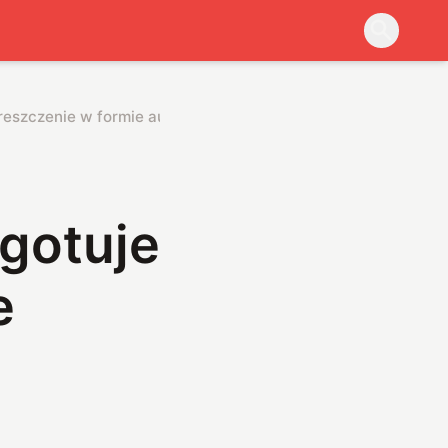
reszczenie w formie audio
gotuje
e