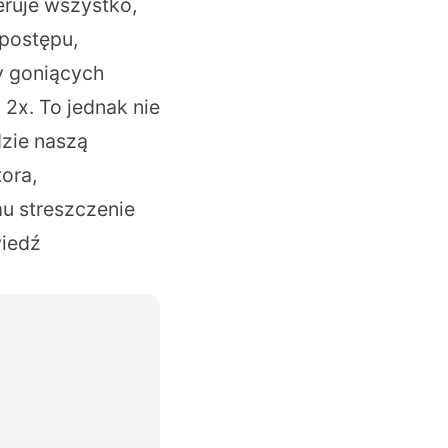
eruje wszystko,
postępu,
y goniących
 2x. To jednak nie
zie naszą
ora,
u streszczenie
wiedź