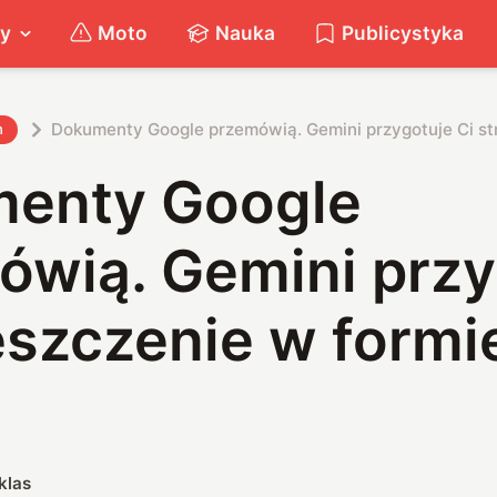
ty
Moto
Nauka
Publicystyka
Dokumenty Google przemówią. Gemini przygotuje Ci st
h
enty Google
ówią. Gemini przy
eszczenie w formi
klas