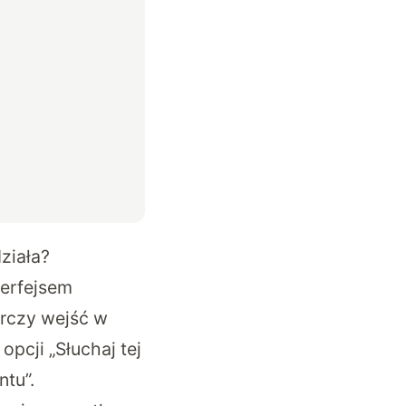
ziała?
terfejsem
rczy wejść w
pcji „Słuchaj tej
ntu”.