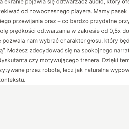
na ekranie pojawia się odtwarzacz audio, który of
ekiwać od nowoczesnego playera. Mamy pasek 
ego przewijania oraz – co bardzo przydatne prz
olę prędkości odtwarzania w zakresie od 0,5x do
 pozwala nam wybrać charakter głosu, który będ
”. Możesz zdecydować się na spokojnego narrat
yskutanta czy motywującego trenera. Dzięki tem
czytywane przez robota, lecz jak naturalna wypo
ontekstu.