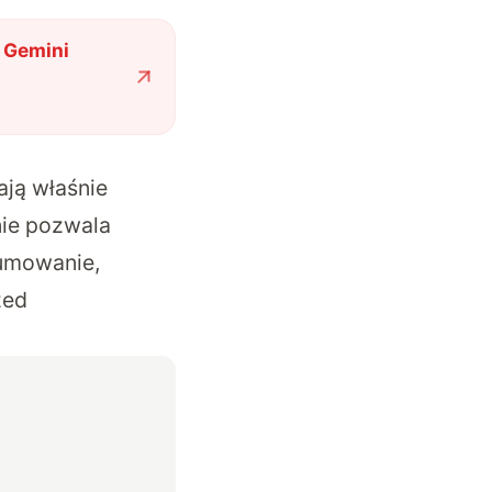
 Gemini
ają właśnie
nie pozwala
sumowanie,
zed