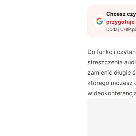
Chcesz czyt
przygotuje 
Dodaj CHIP.p
Do funkcji czytan
streszczenia aud
zamienić długie 
którego możesz o
wideokonferencją