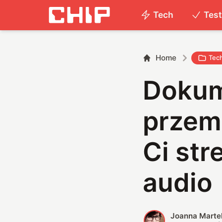
Tech
Tes
Home
Tec
Dokum
przem
Ci str
audio
Joanna Marte
J