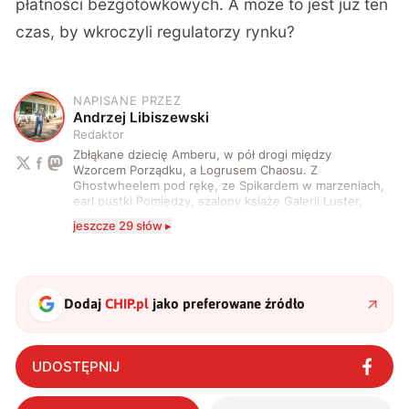
płatności bezgotówkowych. A może to jest już ten
czas, by wkroczyli regulatorzy rynku?
NAPISANE PRZEZ
A
Andrzej Libiszewski
Redaktor
Zbłąkane dziecię Amberu, w pół drogi między
Wzorcem Porządku, a Logrusem Chaosu. Z
Ghostwheelem pod rękę, ze Spikardem w marzeniach,
earl pustki Pomiędzy, szalony książę Galerii Luster,
karta Tarota nakreślona między wtedy, a teraz. A
jeszcze 29 słów ▸
serio? Pisaniem o szeroko pojętej technice o zajmuję
się od 2017 roku. Poza tym kocham fotografię, książki,
fantastykę i koty. W wolnych chwilach słucham muzyki
i gram w gry :)
Dodaj
CHIP.pl
jako preferowane źródło
UDOSTĘPNIJ