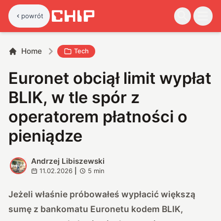
powrót
Home
Tech
Euronet obciął limit wypłat
BLIK, w tle spór z
operatorem płatności o
pieniądze
Andrzej Libiszewski
A
11.02.2026
|
5
min
Jeżeli właśnie próbowałeś wypłacić większą
sumę z bankomatu Euronetu kodem BLIK,