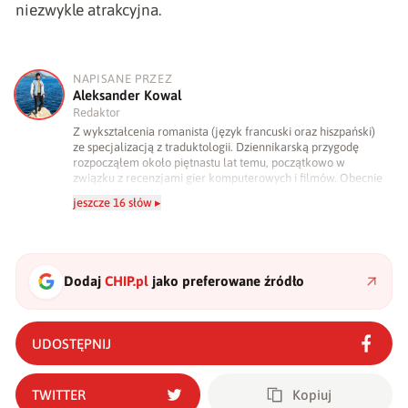
niezwykle atrakcyjna.
NAPISANE PRZEZ
A
Aleksander Kowal
Redaktor
Z wykształcenia romanista (język francuski oraz hiszpański)
ze specjalizacją z traduktologii. Dziennikarską przygodę
rozpocząłem około piętnastu lat temu, początkowo w
związku z recenzjami gier komputerowych i filmów. Obecnie
publikuję zdecydowanie częściej na tematy związane z
jeszcze 16 słów ▸
nauką oraz technologią. W wolnym czasie uwielbiam
podróżować, śledzić kinowe i książkowe nowości, a także
uprawiać oraz oglądać sport.
Dodaj
CHIP.pl
jako preferowane źródło
UDOSTĘPNIJ
TWITTER
Kopiuj