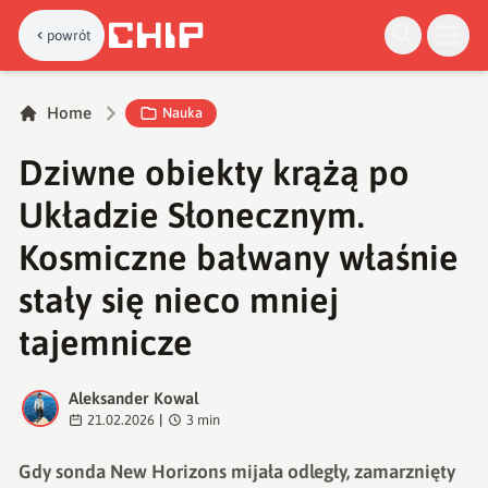
powrót
Home
Nauka
Dziwne obiekty krążą po
Układzie Słonecznym.
Kosmiczne bałwany właśnie
stały się nieco mniej
tajemnicze
Aleksander Kowal
A
21.02.2026
|
3
min
Gdy sonda New Horizons mijała odległy, zamarznięty