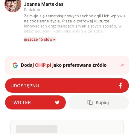
J
Joanna Marteklas
Redaktor
Zajmuję się tematyką nowych technologii i ich wpływu
na codzienne życie. Piszę o cyfrowej kulturze,
innowacjach oraz trendach zmieniających sposób, w
jaki pracujemy i komunikujemy się ze sobą.
Szczególnie interesuje mnie relacja między rozwojem
jeszcze 15 słów ▸
technologii a współczesną popkulturą. W wolnych
chwilach zakopuję się w książkach i komiksach —
najczęściej w fantastyce i wuxia.
Dodaj
CHIP.pl
jako preferowane źródło
UDOSTĘPNIJ
TWITTER
Kopiuj