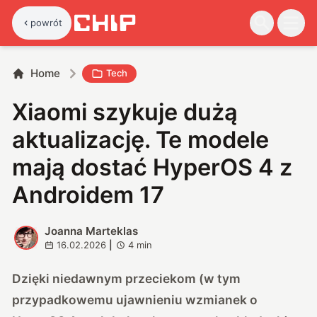
powrót
Home
Tech
Xiaomi szykuje dużą
aktualizację. Te modele
mają dostać HyperOS 4 z
Androidem 17
Joanna Marteklas
J
16.02.2026
|
4
min
Dzięki niedawnym przeciekom (w tym
przypadkowemu ujawnieniu wzmianek o