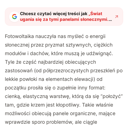
Chcesz czytać więcej treści jak
„
Świat
ugania się za tymi panelami słonecznymi.
Dzięki temu dodatkowi wreszcie nabrały
sensu
"
?
Fotowoltaika nauczyła nas myśleć o energii
słonecznej przez pryzmat sztywnych, ciężkich
modułów i dachów, które muszą je udźwignąć.
Tyle że część najbardziej obiecujących
zastosowań (od półprzezroczystych przeszkleń po
lekkie powłoki na elementach elewacji) od
początku prosiła się o zupełnie inny format:
cienką, elastyczną warstwę, którą da się “położyć”
tam, gdzie krzem jest kłopotliwy. Takie właśnie
możliwości obiecują panele organiczne, mające
wprawdzie sporo problemów, ale ciągle