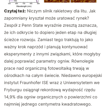
Czytaj też:
Niczym silnik rakietowy dla litu. Jak
zapomniany kryształ może uratować rynek?
Zespół z Penn State wyraźnie zresztą zaznacza,
że ich odkrycie to dopiero jeden etap na długiej
ścieżce rozwoju. Zamiast tego traktują to jako
ważny krok naprzód i planują kontynuować
eksperymenty z innymi związkami, które mogłyby
dalej poprawiać parametry ogniw. Równolegle
prace nad organiczną fotowoltaiką trwają w
ośrodkach na całym świecie. Niedawno europejski
instytut Fraunhofer ISE wraz z Uniwersytetem we
Fryburgu osiągnął rekordową wydajność rzędu
14,9% dla ogniw organicznych o powierzchni co
najmniej jednego centymetra kwadratowego.