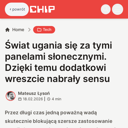
powrót
Home
Tech
Świat ugania się za tymi
panelami słonecznymi.
Dzięki temu dodatkowi
wreszcie nabrały sensu
Mateusz Łysoń
M
18.02.2026
|
4
min
Przez długi czas jedną poważną wadą
skutecznie blokującą szersze zastosowanie