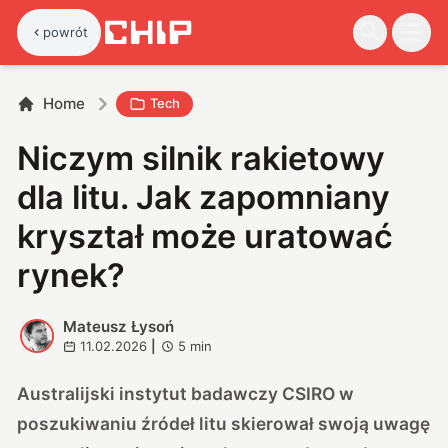
powrót
Home
Tech
Niczym silnik rakietowy
dla litu. Jak zapomniany
kryształ może uratować
rynek?
Mateusz Łysoń
M
11.02.2026
|
5
min
Australijski instytut badawczy CSIRO w
poszukiwaniu źródeł litu skierował swoją uwagę