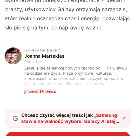
systemowemu podejściu i współpracy z liderami
branży, użytkownicy Galaxy otrzymają narzędzie,
które realnie oszczędza czas i energię, pozwalając
skupić się na tym, co naprawdę ważne.
NAPISANE PRZEZ
J
Joanna Marteklas
Redaktor
Zajmuję się tematyką nowych technologii i ich wpływu
na codzienne życie. Piszę o cyfrowej kulturze,
innowacjach oraz trendach zmieniających sposób, w
jaki pracujemy i komunikujemy się ze sobą.
Szczególnie interesuje mnie relacja między rozwojem
jeszcze 15 słów ▸
technologii a współczesną popkulturą. W wolnych
chwilach zakopuję się w książkach i komiksach —
najczęściej w fantastyce i wuxia.
Chcesz czytać więcej treści jak
„
Samsung
stawia na wolność wyboru. Galaxy AI staje
się ekosystemem wielu agentów
"
?