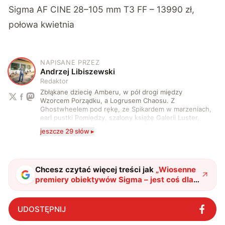
Sigma AF CINE 28–105 mm T3 FF – 13990 zł,
połowa kwietnia
NAPISANE PRZEZ
A
Andrzej Libiszewski
Redaktor
Zbłąkane dziecię Amberu, w pół drogi między
Wzorcem Porządku, a Logrusem Chaosu. Z
Ghostwheelem pod rękę, ze Spikardem w marzeniach,
earl pustki Pomiędzy, szalony książę Galerii Luster,
karta Tarota nakreślona między wtedy, a teraz. A
jeszcze 29 słów ▸
serio? Pisaniem o szeroko pojętej technice o zajmuję
się od 2017 roku. Poza tym kocham fotografię, książki,
fantastykę i koty. W wolnych chwilach słucham muzyki
i gram w gry :)
Chcesz czytać więcej treści jak
„
Wiosenne
premiery obiektywów Sigma – jest coś dla
każdego
"
?
UDOSTĘPNIJ