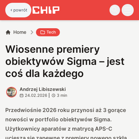
powrót
Home
Tech
Wiosenne premiery
obiektywów Sigma – jest
coś dla każdego
Andrzej Libiszewski
A
24.02.2026
|
3
min
Przedwiośnie 2026 roku przynosi aż 3 gorące
nowości w portfolio obiektywów Sigma.
Użytkownicy aparatów z matrycą APS-C
ucieszą się zapewne z premiery nowego szkła