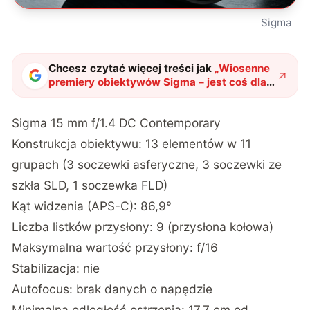
Sigma
Chcesz czytać więcej treści jak
„
Wiosenne
premiery obiektywów Sigma – jest coś dla
każdego
"
?
Sigma 15 mm f/1.4 DC Contemporary
Konstrukcja obiektywu: 13 elementów w 11
grupach (3 soczewki asferyczne, 3 soczewki ze
szkła SLD, 1 soczewka FLD)
Kąt widzenia (APS-C): 86,9°
Liczba listków przysłony: 9 (przysłona kołowa)
Maksymalna wartość przysłony: f/16
Stabilizacja: nie
Autofocus: brak danych o napędzie
Minimalna odległość ostrzenia: 17,7 cm od