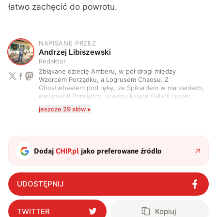
łatwo zachęcić do powrotu.
NAPISANE PRZEZ
A
Andrzej Libiszewski
Redaktor
Zbłąkane dziecię Amberu, w pół drogi między
Wzorcem Porządku, a Logrusem Chaosu. Z
Ghostwheelem pod rękę, ze Spikardem w marzeniach,
earl pustki Pomiędzy, szalony książę Galerii Luster,
karta Tarota nakreślona między wtedy, a teraz. A
jeszcze 29 słów ▸
serio? Pisaniem o szeroko pojętej technice o zajmuję
się od 2017 roku. Poza tym kocham fotografię, książki,
fantastykę i koty. W wolnych chwilach słucham muzyki
i gram w gry :)
Dodaj
CHIP.pl
jako preferowane źródło
UDOSTĘPNIJ
TWITTER
Kopiuj