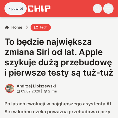
powrót
Home
Tech
To będzie największa
zmiana Siri od lat. Apple
szykuje dużą przebudowę
i pierwsze testy są tuż-tuż
Andrzej Libiszewski
A
09.02.2026
|
2
min
Po latach ewolucji w najgłupszego asystenta AI
Siri w końcu czeka poważna przebudowa i przy