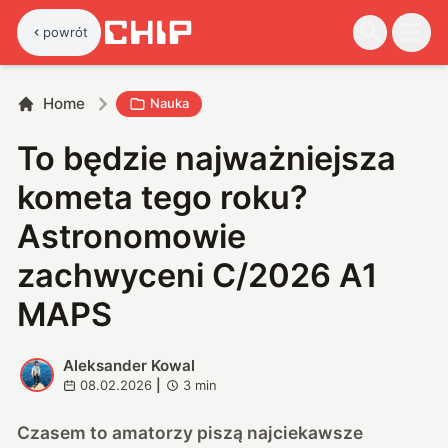
powrót
Home
Nauka
To będzie najważniejsza
kometa tego roku?
Astronomowie
zachwyceni C/2026 A1
MAPS
Aleksander Kowal
A
08.02.2026
|
3
min
Czasem to amatorzy piszą najciekawsze