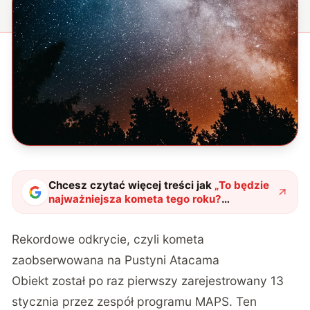
Chcesz czytać więcej treści jak
„
To będzie
najważniejsza kometa tego roku?
Astronomowie zachwyceni C/2026 A1
MAPS
"
?
Rekordowe odkrycie, czyli kometa
zaobserwowana na Pustyni Atacama
Obiekt został po raz pierwszy zarejestrowany 13
stycznia
przez zespół programu MAPS. Ten