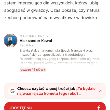
zatem interesująco dla wszystkich, którzy lubią
spoglądać w gwiazdy. Czas pokaże, czy natura
zechce podarować nam wyjątkowe widowisko.
NAPISANE PRZEZ
A
Aleksander Kowal
Redaktor
Z wykształcenia romanista (język francuski oraz
hiszpański) ze specjalizacją z traduktologii.
Dziennikarską przygodę rozpocząłem około piętnastu
lat temu, początkowo w związku z recenzjami gier
komputerowych i filmów. Obecnie publikuję
jeszcze 16 słów ▸
zdecydowanie częściej na tematy związane z nauką
oraz technologią. W wolnym czasie uwielbiam
podróżować, śledzić kinowe i książkowe nowości, a
także uprawiać oraz oglądać sport.
Chcesz czytać więcej treści jak
„
To będzie
najważniejsza kometa tego roku?
Astronomowie zachwyceni C/2026 A1
MAPS
"
?
UDOSTĘPNIJ