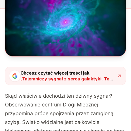
Chcesz czytać więcej treści jak
„
Tajemniczy sygnał z serca galaktyki. To
wyzwanie dla teorii Einsteina
"
?
Skąd właściwie dochodzi ten dziwny sygnał?
Obserwowanie centrum Drogi Mlecznej
przypomina próbę spojrzenia przez zamgloną
szybę. Światło widzialne jest całkowicie
blokowane, dlatego astronomowie sięgają po inne