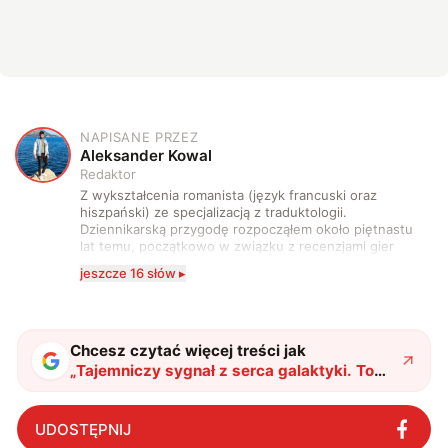
NAPISANE PRZEZ
A
Aleksander Kowal
Redaktor
Z wykształcenia romanista (język francuski oraz
hiszpański) ze specjalizacją z traduktologii.
Dziennikarską przygodę rozpocząłem około piętnastu
lat temu, początkowo w związku z recenzjami gier
komputerowych i filmów. Obecnie publikuję
jeszcze 16 słów ▸
zdecydowanie częściej na tematy związane z nauką
oraz technologią. W wolnym czasie uwielbiam
podróżować, śledzić kinowe i książkowe nowości, a
także uprawiać oraz oglądać sport.
Chcesz czytać więcej treści jak
„
Tajemniczy sygnał z serca galaktyki. To
wyzwanie dla teorii Einsteina
"
?
UDOSTĘPNIJ