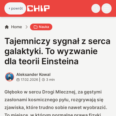
powrót
Home
Nauka
Tajemniczy sygnał z serca
galaktyki. To wyzwanie
dla teorii Einsteina
Aleksander Kowal
A
17.02.2026
|
3
min
Głęboko w sercu Drogi Mlecznej, za gęstymi
zasłonami kosmicznego pyłu, rozgrywają się
zjawiska, które trudno sobie nawet wyobrazić.
To miejsce, w którym normalne prawa fizyki