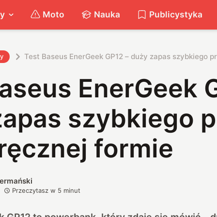
ty
Moto
Nauka
Publicystyka
Test Baseus EnerGeek GP12 – duży zapas szybkiego p
ty
Baseus EnerGeek 
zapas szybkiego 
ręcznej formie
iermański
Przeczytasz w
5
minut
GP12 to powerbank, który zdaje się mówić – d