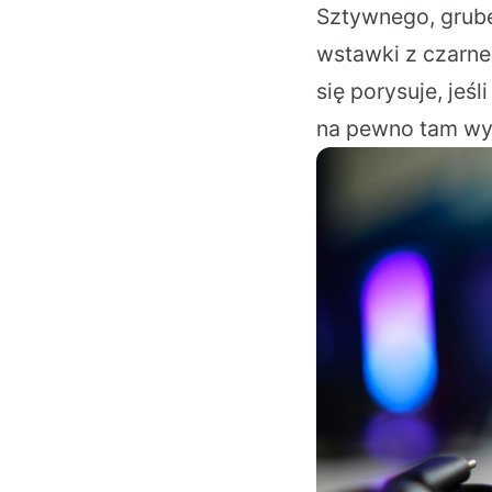
Sztywnego, grubeg
wstawki z czarne
się porysuje, jeś
na pewno tam wylą