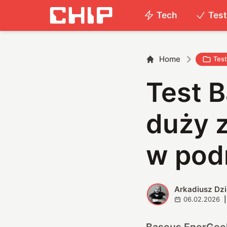
Tech
Tes
Home
Tes
Test 
duży 
w pod
Arkadiusz Dz
A
06.02.2026
|
Baseus EnerGeek 