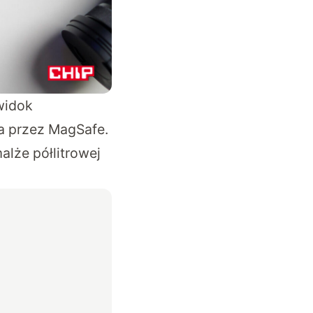
widok
a przez MagSafe.
alże półlitrowej