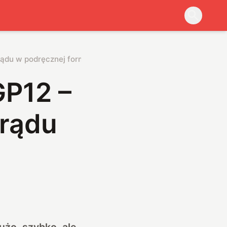
rądu w podręcznej formie
GP12 –
prądu
użo, szybko, ale