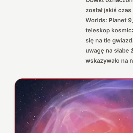
został jakiś cz
Worlds: Planet 9
teleskop kosmicz
się na tle gwiazd
uwagę na słabe ź
wskazywało na n