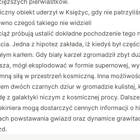
 cięższych pierwiastków.
czny obiekt uderzył w Księżyc, gdy nie patrzyliś
no czegoś takiego nie widzieli
ąż próbują ustalić dokładne pochodzenie tego 
ia. Jedna z hipotez zakłada, iż kiedyś był częśc
łym karłem. Gdy biały karzeł zgromadził zbyt du
sza, mógł eksplodować w formie supernowej, wy
ną siłą w przestrzeń kosmiczną. Inna możliwoś
dem dwóch czarnych dziur w gromadzie kulistej, 
dę z galaktyki niczym z kosmicznej procy. Dalsz
kiniera mogą dostarczyć cennych informacji o his
ach powstawania gwiazd oraz dynamice grawitac
zd.