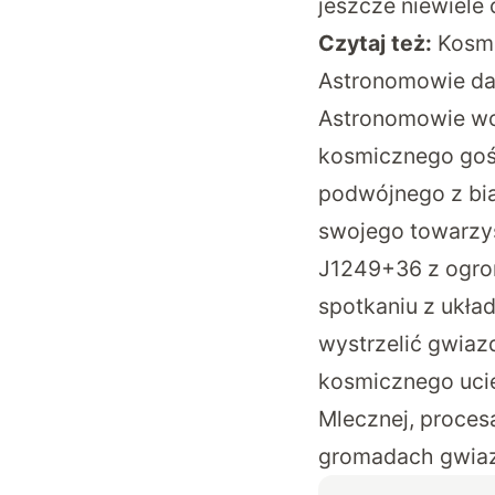
jeszcze niewiele
Czytaj też:
Kosmi
Astronomowie daw
Astronomowie wci
kosmicznego gośc
podwójnego z bia
swojego towarzy
J1249+36 z ogrom
spotkaniu z ukła
wystrzelić gwiaz
kosmicznego ucie
Mlecznej, proces
gromadach gwia