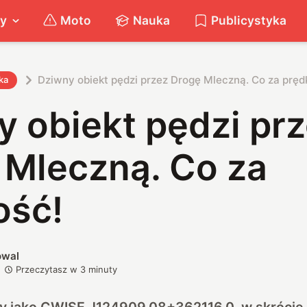
ty
Moto
Nauka
Publicystyka
Dziwny obiekt pędzi przez Drogę Mleczną. Co za pręd
ka
 obiekt pędzi pr
 Mleczną. Co za
ość!
owal
Przeczytasz w
3
minuty
y jako CWISE J124909.08+362116.0, w skrócie