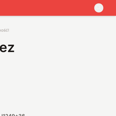
kość!
zez
 J1249+36,