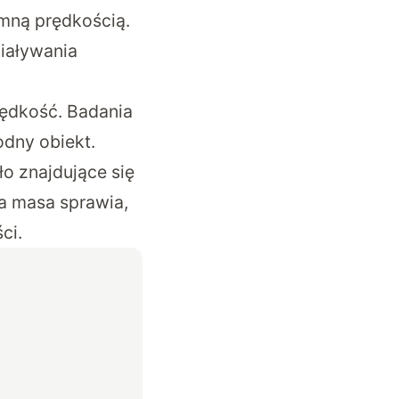
mną prędkością.
iaływania
rędkość. Badania
odny obiekt.
ło znajdujące się
a masa sprawia,
ci.