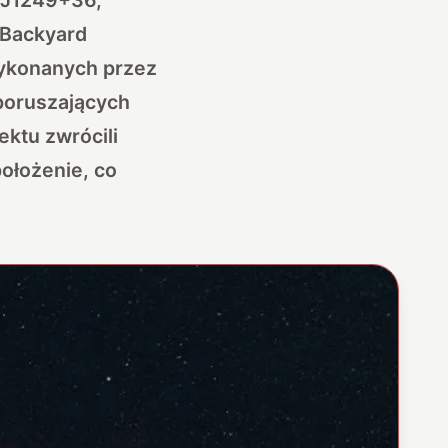
 Backyard
 wykonanych przez
 poruszających
ektu zwrócili
położenie, co