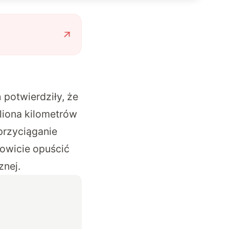
potwierdziły, że
liona kilometrów
przyciąganie
kowicie opuścić
znej.