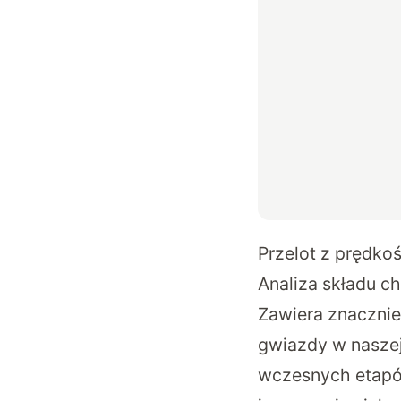
Przelot z prędko
Analiza składu c
Zawiera znacznie 
gwiazdy w naszej
wczesnych etapów