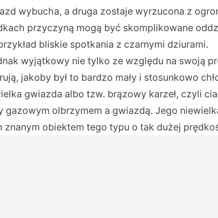
iazd wybucha, a druga zostaje wyrzucona z ogro
dkach przyczyną mogą być skomplikowane oddz
przykład bliskie spotkania z czarnymi dziurami.
dnak wyjątkowy nie tylko ze względu na swoją p
rują, jakoby był to bardzo mały i stosunkowo chł
elka gwiazda albo tzw. brązowy karzeł, czyli cia
zy gazowym olbrzymem a gwiazdą. Jego niewielk
m znanym obiektem tego typu o tak dużej prędkoś