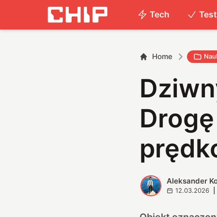
Tech
Tes
Home
Nau
Dziwny
Drogę
prędk
Aleksander K
A
12.03.2026
|
Obiekt oznaczon