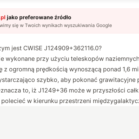
pl
jako preferowane źródło
awimy się w Twoich wynikach wyszukiwania Google
Czym jest CWISE J124909+362116.0?
e wykonane przy użyciu teleskopów naziemnych 
ię z ogromną prędkością wynoszącą ponad 1,6 mi
ystarczająco szybko, aby pokonać grawitacyjne 
Oznacza to, iż J1249+36 może w przyszłości cał
 polecieć w kierunku przestrzeni międzygalaktyc