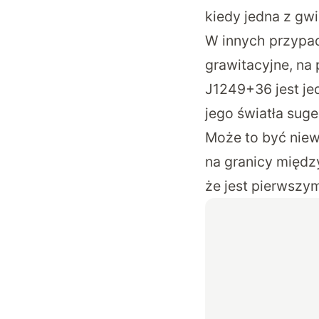
kiedy jedna z gw
W innych przypa
grawitacyjne, na 
J1249+36 jest je
jego światła suge
Może to być niewi
na granicy międ
że jest pierwszy