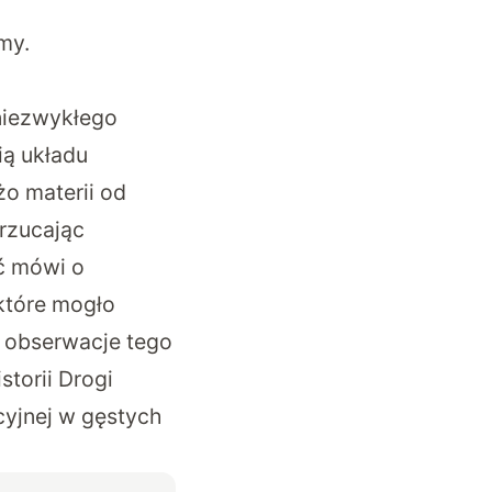
my.
niezwykłego
ią układu
żo materii od
rzucając
ć mówi o
które mogło
e obserwacje tego
torii Drogi
yjnej w gęstych