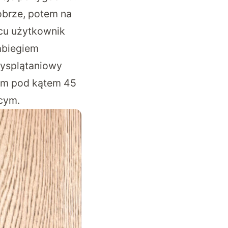
obrze, potem na
ńcu użytkownik
zabiegiem
tysplątaniowy
nym pod kątem 45
ącym.