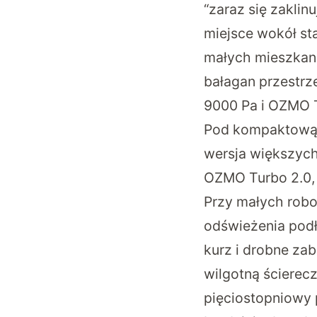
“zaraz się zaklin
miejsce wokół sta
małych mieszkani
bałagan przestrz
9000 Pa i OZMO T
Pod kompaktową o
wersja większych
OZMO Turbo 2.0,
Przy małych robo
odświeżenia podł
kurz i drobne zab
wilgotną ścierec
pięciostopniowy 