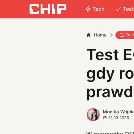
Tech
Tes
Home
Tec
Test 
gdy ro
prawd
Monika Wojc
M
31.03.2026
|
W przypadku DEEB