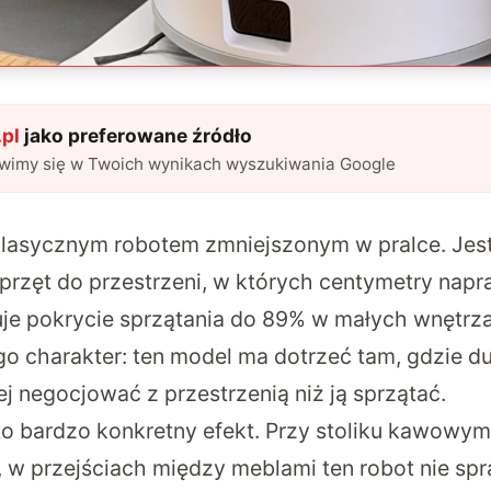
pl
jako preferowane źródło
awimy się w Twoich wynikach wyszukiwania Google
klasycznym robotem zmniejszonym w pralce. Jes
przęt do przestrzeni, w których centymetry nap
e pokrycie sprzątania do 89% w małych wnętrzac
go charakter: ten model ma dotrzeć tam, gdzie d
j negocjować z przestrzenią niż ją sprzątać.
to bardzo konkretny efekt. Przy stoliku kawowy
, w przejściach między meblami ten robot nie spr