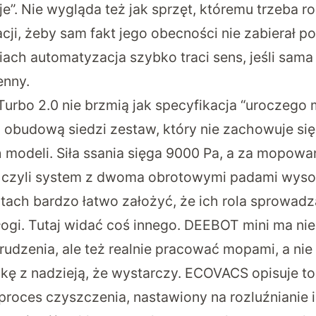
uje”. Nie wygląda też jak sprzęt, któremu trzeba r
cji, żeby sam fakt jego obecności nie zabierał p
ach automatyzacja szybko traci sens, jeśli sama 
enny.
urbo 2.0 nie brzmią jak specyfikacja “uroczego 
budową siedzi zestaw, który nie zachowuje się
 modeli. Siła ssania sięga 9000 Pa, a za mopow
 czyli system z dwoma obrotowymi padami wyso
tach bardzo łatwo założyć, że ich rola sprowadza
ogi. Tutaj widać coś innego. DEEBOT mini ma nie
rudzenia, ale też realnie pracować mopami, a nie
zkę z nadzieją, że wystarczy. ECOVACS opisuje to
proces czyszczenia, nastawiony na rozluźnianie 