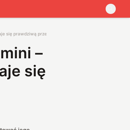
aje się prawdziwą przewagą
mini –
aje się
ktować jego