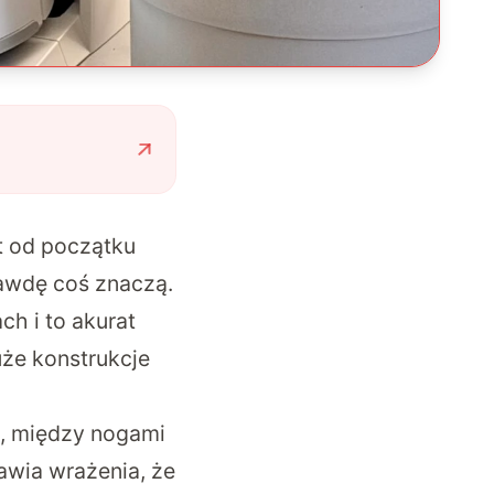
t od początku
rawdę coś znaczą.
h i to akurat
uże konstrukcje
m, między nogami
awia wrażenia, że