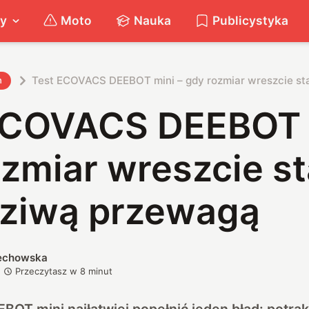
ty
Moto
Nauka
Publicystyka
Test ECOVACS DEEBOT mini – gdy rozmiar wreszcie st
h
ECOVACS DEEBOT 
zmiar wreszcie st
ziwą przewagą
iechowska
Przeczytasz w
8
minut
OT mini najłatwiej popełnić jeden błąd: potra