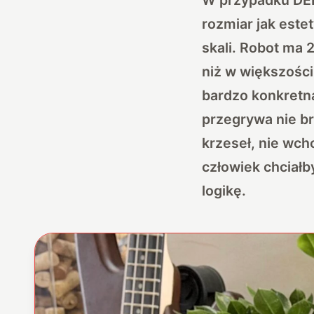
rozmiar jak este
skali. Robot ma 
niż w większośc
bardzo konkretn
przegrywa nie br
krzeseł, nie wch
człowiek chciałb
logikę.