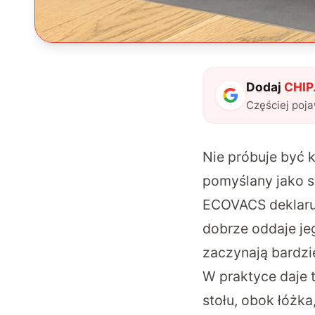
Dodaj
CHIP.
Częściej poj
Nie próbuje być 
pomyślany jako s
ECOVACS deklaruj
dobrze oddaje je
zaczynają bardzie
W praktyce daje 
stołu, obok łóżka