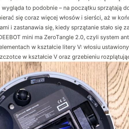
 wygląda to podobnie – na początku sprzątają d
ierać się coraz więcej włosów i sierści, aż w ko
mi i zastanawia się, kiedy sprzątanie stało się 
DEEBOT mini ma ZeroTangle 2.0, czyli system an
 elementach w kształcie litery V: włosiu ustawio
 szczotce w kształcie V oraz grzebieniu rozplątuj