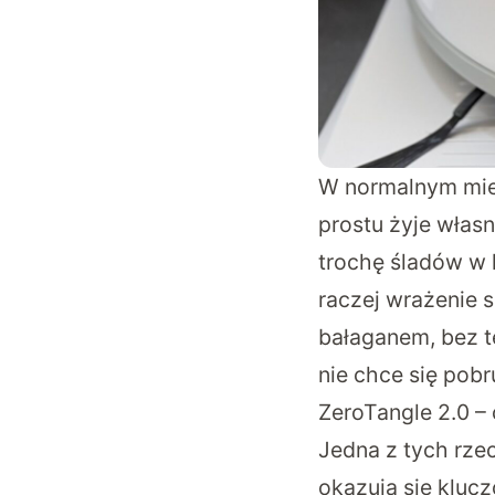
W normalnym mie
prostu żyje własn
trochę śladów w 
raczej wrażenie 
bałaganem, bez t
nie chce się pobr
ZeroTangle 2.0 – 
Jedna z tych rze
okazują się klucz