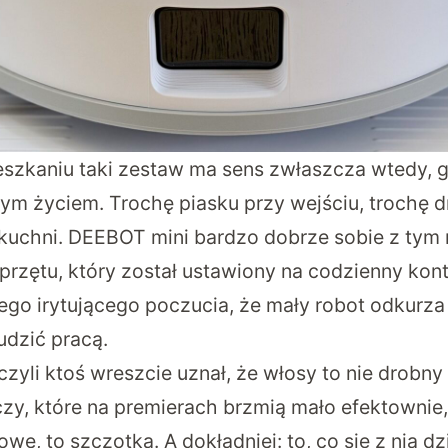
szkaniu taki zestaw ma sens zwłaszcza wtedy, 
ym życiem. Trochę piasku przy wejściu, trochę dr
kuchni. DEEBOT mini bardzo dobrze sobie z tym 
sprzętu, który został ustawiony na codzienny ko
ego irytującego poczucia, że mały robot odkurza 
udzić pracą.
czyli ktoś wreszcie uznał, że włosy to nie drob
czy, które na premierach brzmią mało efektownie
owe, to szczotka. A dokładniej: to, co się z nią dz