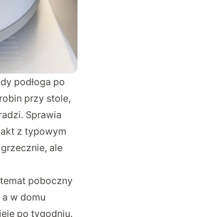
gdy podłoga po
obin przy stole,
radzi. Sprawia
ntakt z typowym
grzecznie, ale
ny temat poboczny
, a w domu
ieje po tygodniu.