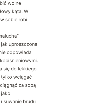
obić wolne
ołowy kąta. W
w sobie robi
malucha”
 jak uproszczona
anie odpowiada
kociśnieniowymi.
 się do lekkiego
 tylko wciągać
 ciągnąć za sobą
 jako
i usuwanie brudu