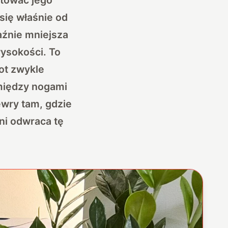
się właśnie od
aźnie mniejsza
ysokości. To
ot zwykle
 między nogami
ewry tam, gdzie
ni odwraca tę