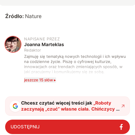
Źródło:
Nature
NAPISANE PRZEZ
J
Joanna Marteklas
Redaktor
Zajmuję się tematyką nowych technologii i ich wpływu
na codzienne życie. Piszę o cyfrowej kulturze,
innowacjach oraz trendach zmieniających sposób, w
jaki pracujemy i komunikujemy się ze sobą.
Szczególnie interesuje mnie relacja między rozwojem
jeszcze 15 słów ▸
technologii a współczesną popkulturą. W wolnych
chwilach zakopuję się w książkach i komiksach —
najczęściej w fantastyce i wuxia.
Chcesz czytać więcej treści jak
„
Roboty
zaczynają „czuć” własne ciała. Chińczycy z
kolejnym przełomem
"
?
UDOSTĘPNIJ