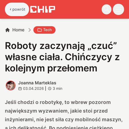
powrót
Home
Tech
Roboty zaczynają „czuć”
własne ciała. Chińczycy z
kolejnym przełomem
Joanna Marteklas
J
03.04.2026
|
3
min
Jeśli chodzi o robotykę, to wbrew pozorom
największym wyzwaniem, jakie stoi przed
inżynierami, nie jest siła czy mobilność maszyn,
a ich delikatność. Bo podniesienie ciężkiego