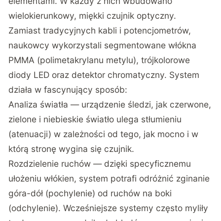
elementami. W każdy z nich wbudowano
wielokierunkowy, miękki czujnik optyczny.
Zamiast tradycyjnych kabli i potencjometrów,
naukowcy wykorzystali segmentowane włókna
PMMA (polimetakrylanu metylu), trójkolorowe
diody LED oraz detektor chromatyczny. System
działa w fascynujący sposób:
Analiza światła — urządzenie śledzi, jak czerwone,
zielone i niebieskie światło ulega stłumieniu
(atenuacji) w zależności od tego, jak mocno i w
którą stronę wygina się czujnik.
Rozdzielenie ruchów — dzięki specyficznemu
ułożeniu włókien, system potrafi odróżnić zginanie
góra-dół (pochylenie) od ruchów na boki
(odchylenie). Wcześniejsze systemy często myliły