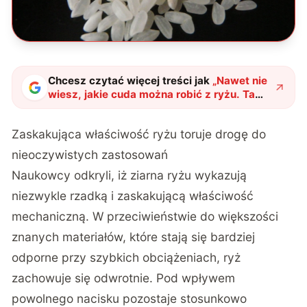
Chcesz czytać więcej treści jak
„
Nawet nie
wiesz, jakie cuda można robić z ryżu. Ta
cecha sprawia, że powstaje z niego
materiał przyszłości
"
?
Zaskakująca właściwość ryżu toruje drogę do
nieoczywistych zastosowań
Naukowcy odkryli, iż ziarna ryżu wykazują
niezwykle rzadką i zaskakującą właściwość
mechaniczną. W przeciwieństwie do większości
znanych materiałów, które stają się bardziej
odporne przy szybkich obciążeniach, ryż
zachowuje się odwrotnie.
Pod wpływem
powolnego nacisku pozostaje stosunkowo