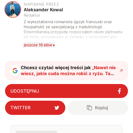
NAPISANE PRZEZ
A
Aleksander Kowal
Redaktor
Z wykształcenia romanista (język francuski oraz
hiszpański) ze specjalizacją z traduktologii.
Dziennikarską przygodę rozpocząłem około piętnastu
lat temu, początkowo w związku z recenzjami gier
komputerowych i filmów. Obecnie publikuję
jeszcze 16 słów ▸
zdecydowanie częściej na tematy związane z nauką
oraz technologią. W wolnym czasie uwielbiam
podróżować, śledzić kinowe i książkowe nowości, a
także uprawiać oraz oglądać sport.
Chcesz czytać więcej treści jak
„
Nawet nie
wiesz, jakie cuda można robić z ryżu. Ta
cecha sprawia, że powstaje z niego
materiał przyszłości
"
?
UDOSTĘPNIJ
TWITTER
Kopiuj