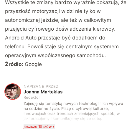
Wszystkie te zmiany bardzo wyraźnie pokazują, że
przyszłość motoryzacji widzi nie tylko w
autonomicznej jeździe, ale też w całkowitym
przejęciu cyfrowego doświadczenia kierowcy.
Android Auto przestaje być dodatkiem do
telefonu. Powoli staje się centralnym systemem
operacyjnym współczesnego samochodu.
Źródło:
Google
NAPISANE PRZEZ
J
Joanna Marteklas
Redaktor
Zajmuję się tematyką nowych technologii i ich wpływu
na codzienne życie. Piszę o cyfrowej kulturze,
innowacjach oraz trendach zmieniających sposób, w
jaki pracujemy i komunikujemy się ze sobą.
Szczególnie interesuje mnie relacja między rozwojem
jeszcze 15 słów ▸
technologii a współczesną popkulturą. W wolnych