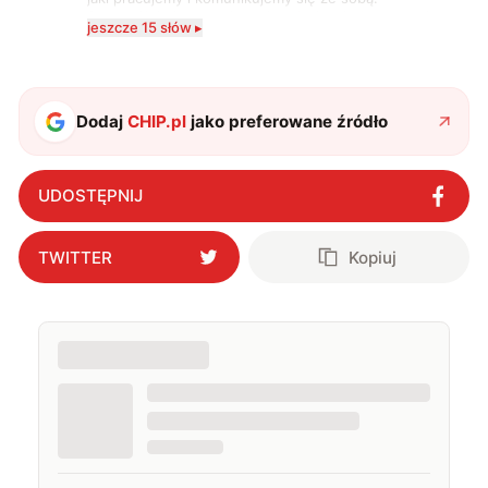
Szczególnie interesuje mnie relacja między rozwojem
jeszcze 15 słów ▸
technologii a współczesną popkulturą. W wolnych
chwilach zakopuję się w książkach i komiksach —
najczęściej w fantastyce i wuxia.
Dodaj
CHIP.pl
jako preferowane źródło
UDOSTĘPNIJ
TWITTER
Kopiuj