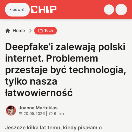
powrót
Home
Tech
Deepfake’i zalewają polski
internet. Problemem
przestaje być technologia,
tylko nasza
łatwowierność
Joanna Marteklas
J
20.05.2026
|
6
min
Jeszcze kilka lat temu, kiedy pisałam o