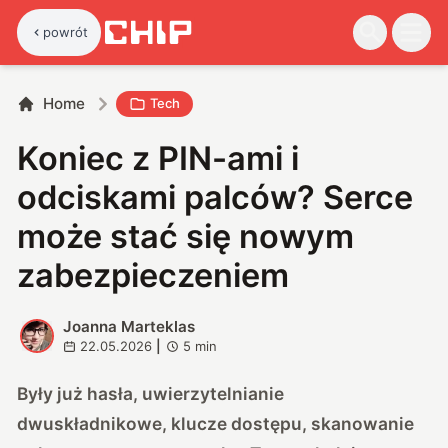
powrót
Home
Tech
Koniec z PIN-ami i
odciskami palców? Serce
może stać się nowym
zabezpieczeniem
Joanna Marteklas
J
22.05.2026
|
5
min
Były już hasła, uwierzytelnianie
dwuskładnikowe, klucze dostępu, skanowanie