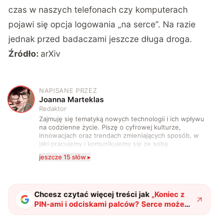
czas w naszych telefonach czy komputerach
pojawi się opcja logowania „na serce”. Na razie
jednak przed badaczami jeszcze długa droga.
Źródło:
arXiv
NAPISANE PRZEZ
J
Joanna Marteklas
Redaktor
Zajmuję się tematyką nowych technologii i ich wpływu
na codzienne życie. Piszę o cyfrowej kulturze,
innowacjach oraz trendach zmieniających sposób, w
jaki pracujemy i komunikujemy się ze sobą.
Szczególnie interesuje mnie relacja między rozwojem
jeszcze 15 słów ▸
technologii a współczesną popkulturą. W wolnych
chwilach zakopuję się w książkach i komiksach —
najczęściej w fantastyce i wuxia.
Chcesz czytać więcej treści jak
„
Koniec z
PIN-ami i odciskami palców? Serce może
stać się nowym zabezpieczeniem
"
?