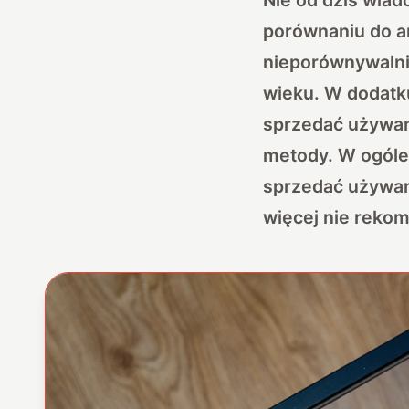
porównaniu do an
nieporównywalni
wieku. W dodatku
sprzedać używany
metody. W ogóle 
sprzedać używany
więcej nie reko