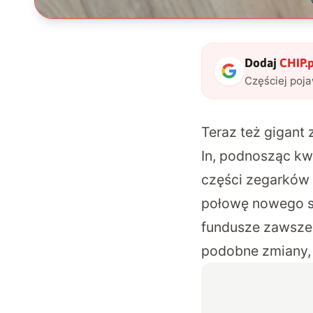
Dodaj
CHIP.p
Częściej poj
Teraz też gigant
In
, podnosząc kw
części zegarków 
połowę nowego sp
fundusze zawsze 
podobne zmiany, a