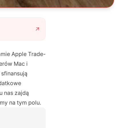
ramie
Apple Trade-
erów Mac i
 sfinansują
odatkowe
u nas zajdą
rmy na tym polu.