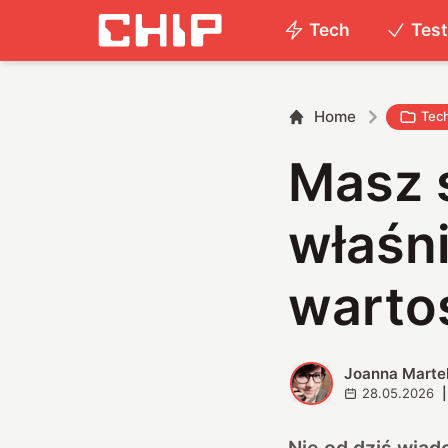
Tech
Tes
Home
Tec
Masz 
właśni
warto
Joanna Marte
J
28.05.2026
|
Nie od dziś wiad