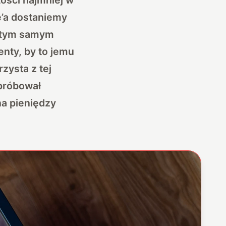
e’a dostaniemy
w tym samym
nty, by to jemu
zysta z tej
 próbował
na pieniędzy