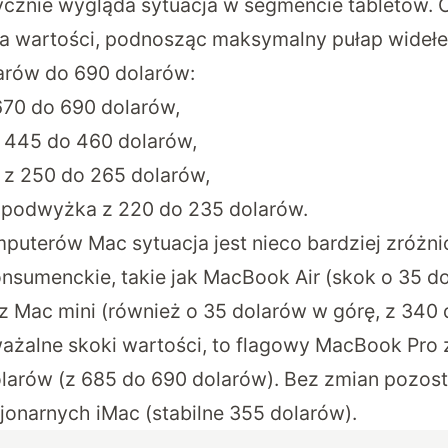
cznie wygląda sytuacja w segmencie tabletów. C
na wartości, podnosząc maksymalny pułap wideł
arów do 690 dolarów:
 670 do 690 dolarów,
z 445 do 460 dolarów,
a z 250 do 265 dolarów,
: podwyżka z 220 do 235 dolarów.
uterów Mac sytuacja jest nieco bardziej zróżn
konsumenckie, takie jak MacBook Air (skok o 35 d
z Mac mini (również o 35 dolarów w górę, z 340 
żalne skoki wartości, to flagowy MacBook Pro z
larów (z 685 do 690 dolarów). Bez zmian pozos
onarnych iMac (stabilne 355 dolarów).