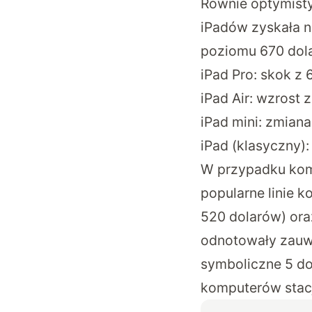
Równie optymisty
iPadów zyskała 
poziomu 670 dol
iPad Pro: skok z
iPad Air: wzrost 
iPad mini: zmian
iPad (klasyczny)
W przypadku komp
popularne linie 
520 dolarów) ora
odnotowały zauwa
symboliczne 5 do
komputerów stacj