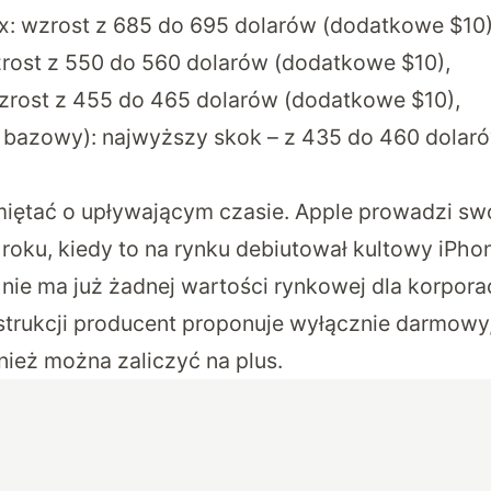
x: wzrost z 685 do 695 dolarów (dodatkowe $10)
zrost z 550 do 560 dolarów (dodatkowe $10),
wzrost z 455 do 465 dolarów (dodatkowe $10),
 bazowy): najwyższy skok – z 435 do 460 dola
iętać o upływającym czasie. Apple prowadzi sw
roku, kiedy to na rynku debiutował kultowy iPhon
 nie ma już żadnej wartości rynkowej dla korpora
strukcji producent proponuje wyłącznie darmowy
nież można zaliczyć na plus.