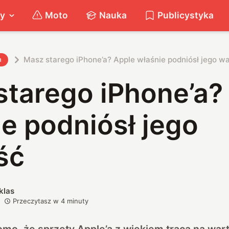
ty
Moto
Nauka
Publicystyka
Masz starego iPhone’a? Apple właśnie podniósł jego w
h
starego iPhone’a?
e podniósł jego
ść
klas
Przeczytasz w
4
minuty
omo, że sprzęty Apple’a z wiekiem tracą na war