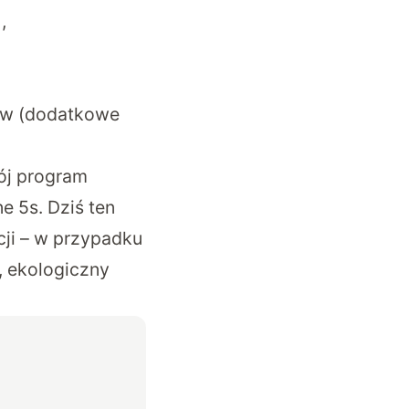
,
rów (dodatkowe
ój program
e 5s. Dziś ten
cji – w przypadku
, ekologiczny