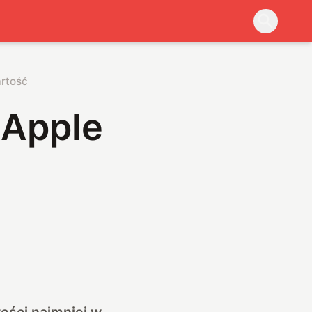
artość
 Apple
tości najmniej w