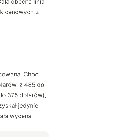
ała obecna linia
ek cenowych z
icowana. Choć
olarów, z 485 do
do 375 dolarów),
yskał jedynie
tała wycena