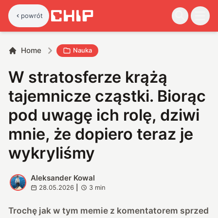
powrót
Home
Nauka
W stratosferze krążą
tajemnicze cząstki. Biorąc
pod uwagę ich rolę, dziwi
mnie, że dopiero teraz je
wykryliśmy
Aleksander Kowal
A
28.05.2026
|
3
min
Trochę jak w tym memie z komentatorem sprzed