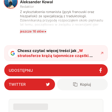
A
Aleksander Kowal
Redaktor
Z wykształcenia romanista (język francuski oraz
hiszpański) ze specjalizacją z traduktologii.
Dziennikarską przygodę rozpocząłem około piętnastu
lat temu, początkowo w związku z recenzjami gier
komputerowych i filmów. Obecnie publikuję
jeszcze 16 słów ▸
zdecydowanie częściej na tematy związane z nauką
oraz technologią. W wolnym czasie uwielbiam
podróżować, śledzić kinowe i książkowe nowości, a
także uprawiać oraz oglądać sport.
Chcesz czytać więcej treści jak
„
W
stratosferze krążą tajemnicze cząstki.
Biorąc pod uwagę ich rolę, dziwi mnie, że
dopiero teraz je wykryliśmy
"
?
UDOSTĘPNIJ
TWITTER
Kopiuj