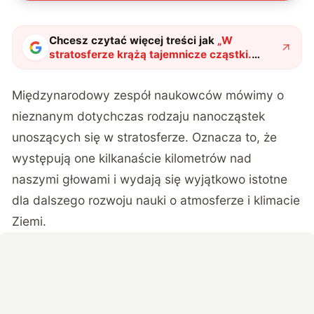
Chcesz czytać więcej treści jak
„
W
stratosferze krążą tajemnicze cząstki.
Biorąc pod uwagę ich rolę, dziwi mnie, że
dopiero teraz je wykryliśmy
"
?
Międzynarodowy zespół naukowców mówimy o
nieznanym dotychczas rodzaju nanocząstek
unoszących się w stratosferze.
Oznacza to, że
występują one kilkanaście kilometrów nad
naszymi głowami i wydają się wyjątkowo istotne
dla dalszego rozwoju nauki o atmosferze i klimacie
Ziemi.