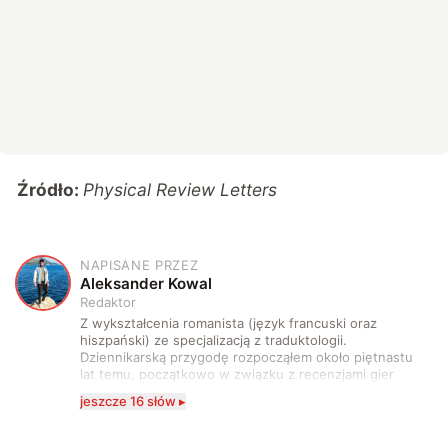
Źródło:
Physical Review Letters
NAPISANE PRZEZ
A
Aleksander Kowal
Redaktor
Z wykształcenia romanista (język francuski oraz
hiszpański) ze specjalizacją z traduktologii.
Dziennikarską przygodę rozpocząłem około piętnastu
lat temu, początkowo w związku z recenzjami gier
komputerowych i filmów. Obecnie publikuję
jeszcze 16 słów ▸
zdecydowanie częściej na tematy związane z nauką
oraz technologią. W wolnym czasie uwielbiam
podróżować, śledzić kinowe i książkowe nowości, a