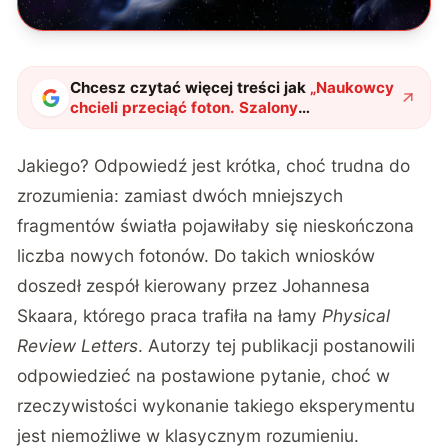
Chcesz czytać więcej treści jak
„
Naukowcy
chcieli przeciąć foton. Szalony
eksperyment przyniósł rezultat, którego
nikt się nie spodziewał
"
?
Jakiego? Odpowiedź jest krótka, choć trudna do
zrozumienia: zamiast dwóch mniejszych
fragmentów światła pojawiłaby się nieskończona
liczba nowych fotonów.
Do takich wniosków
doszedł zespół kierowany przez Johannesa
Skaara, którego praca trafiła na łamy
Physical
Review Letters
.
Autorzy tej publikacji postanowili
odpowiedzieć na postawione pytanie, choć w
rzeczywistości wykonanie takiego eksperymentu
jest niemożliwe w klasycznym rozumieniu.