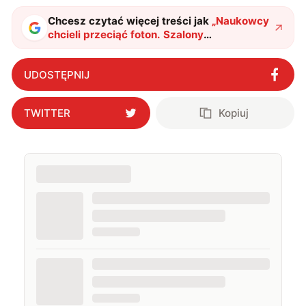
także uprawiać oraz oglądać sport.
Chcesz czytać więcej treści jak
„
Naukowcy
chcieli przeciąć foton. Szalony
eksperyment przyniósł rezultat, którego
nikt się nie spodziewał
"
?
UDOSTĘPNIJ
TWITTER
Kopiuj