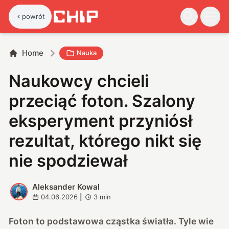
powrót
Home
Nauka
Naukowcy chcieli
przeciąć foton. Szalony
eksperyment przyniósł
rezultat, którego nikt się
nie spodziewał
Aleksander Kowal
A
04.06.2026
|
3
min
Foton to podstawowa cząstka światła. Tyle wie