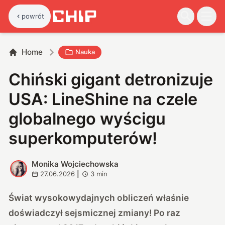
powrót
Home
Nauka
Chiński gigant detronizuje
USA: LineShine na czele
globalnego wyścigu
superkomputerów!
Monika Wojciechowska
M
27.06.2026
|
3
min
Świat wysokowydajnych obliczeń właśnie
doświadczył sejsmicznej zmiany! Po raz