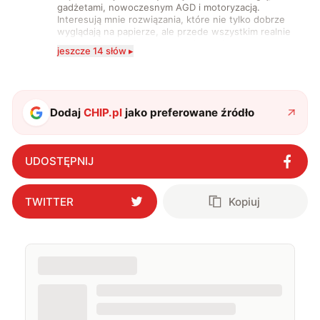
gadżetami, nowoczesnym AGD i motoryzacją.
Interesują mnie rozwiązania, które nie tylko dobrze
wyglądają na papierze, ale przede wszystkim realnie
wpływają na komfort, wygodę i sposób, w jaki
jeszcze 14 słów ▸
korzystamy z technologii na co dzień. Ukończyłam
studia dziennikarskie oraz szkolenia z zakresu
sztucznej inteligencji. Prywatnie uwielbiam gry i
muzykę.
Dodaj
CHIP.pl
jako preferowane źródło
UDOSTĘPNIJ
TWITTER
Kopiuj