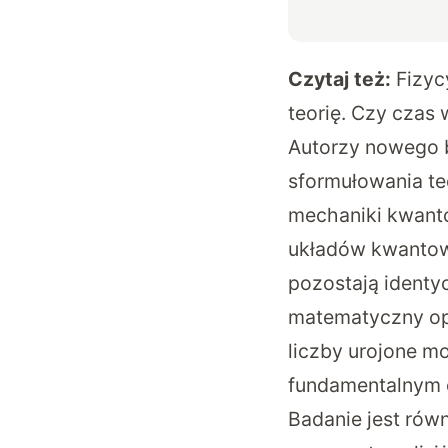
Czytaj też:
Fizyc
teorię. Czy czas 
Autorzy nowego b
sformułowania teo
mechaniki kwanto
układów kwantow
pozostają identyc
matematyczny opi
liczby urojone m
fundamentalnym 
Badanie jest równ