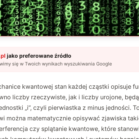
pl
jako preferowane źródło
awimy się w Twoich wynikach wyszukiwania Google
hanice kwantowej stan każdej cząstki opisuje fu
no liczby rzeczywiste, jak i liczby urojone, będ
dnostki „i”, czyli pierwiastka z minus jedności. T
i można matematycznie opisywać zjawiska taki
terferencja czy splątanie kwantowe, które stano