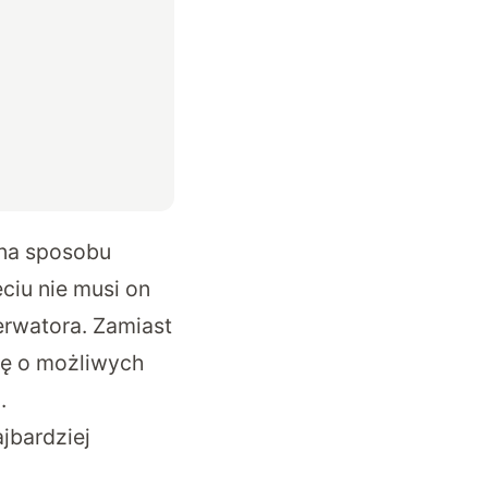
ana sposobu
iu nie musi on
erwatora. Zamiast
dzę o możliwych
u.
jbardziej