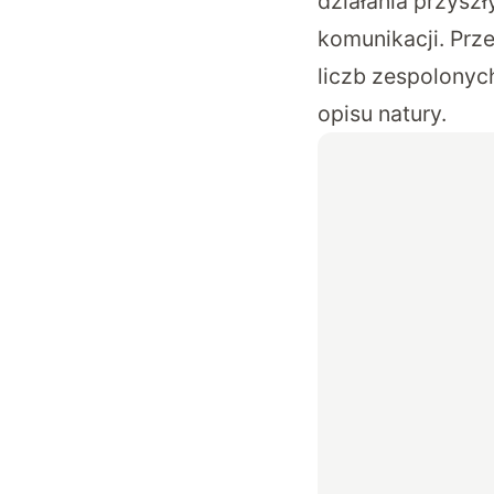
działania przys
komunikacji. Prz
liczb zespolonyc
opisu natury.