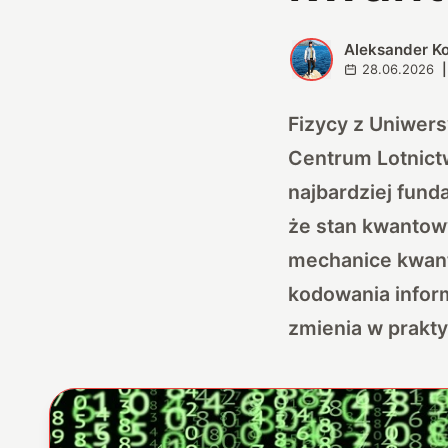
Aleksander K
A
28.06.2026
|
Fizycy z Uniwers
Centrum Lotnictw
najbardziej fund
że stan kwantow
mechanice kwant
kodowania inform
zmienia w prakt