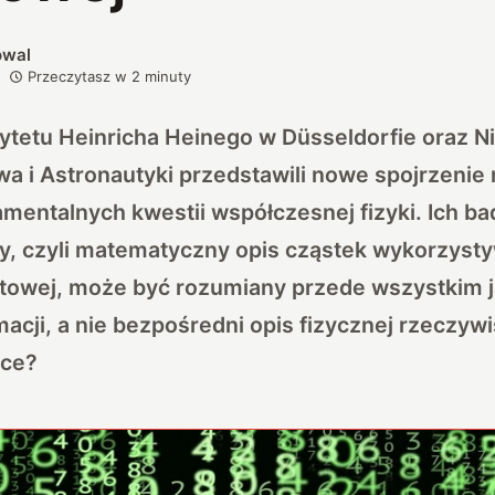
owal
Przeczytasz w
2
minuty
ytetu Heinricha Heinego w Düsseldorfie oraz 
a i Astronautyki przedstawili nowe spojrzenie 
amentalnych kwestii współczesnej fizyki. Ich ba
y, czyli matematyczny opis cząstek wykorzyst
owej, może być rozumiany przede wszystkim 
acji, a nie bezpośredni opis fizycznej rzeczywi
yce?