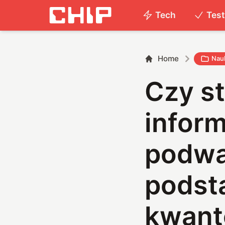
Tech
Tes
Home
Nau
Czy s
infor
podwa
podst
kwant