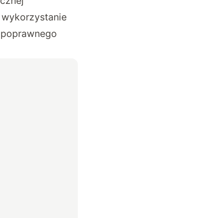
cznej
e wykorzystanie
do poprawnego