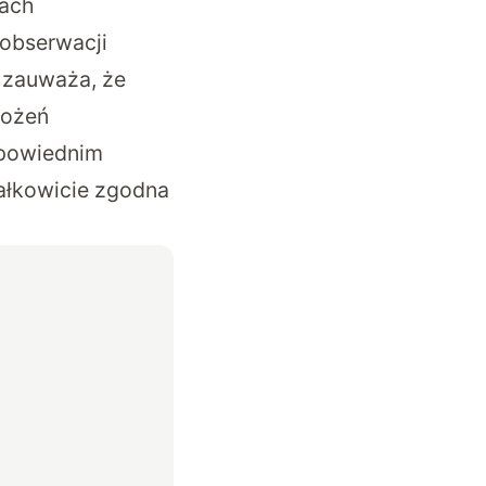
bach
obserwacji
 zauważa, że
łożeń
dpowiednim
całkowicie zgodna