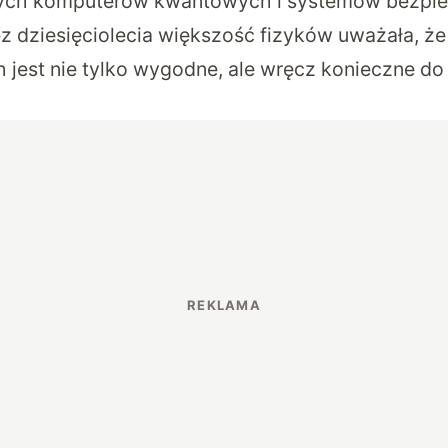
złych komputerów kwantowych i systemów bezpie
ez dziesięciolecia większość fizyków uważała, ż
h jest nie tylko wygodne, ale wręcz konieczne 