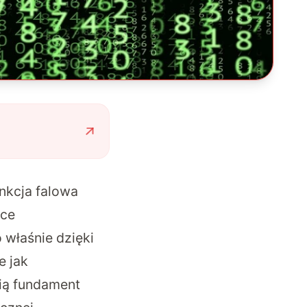
nkcja falowa
ące
o właśnie dzięki
e jak
wią fundament