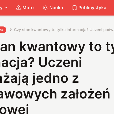
ty
Moto
Nauka
Publicystyka
Czy stan kwantowy to tylko informacja? Uczeni podw
ka
tan kwantowy to t
macja? Uczeni
żają jedno z
awowych założeń f
owej