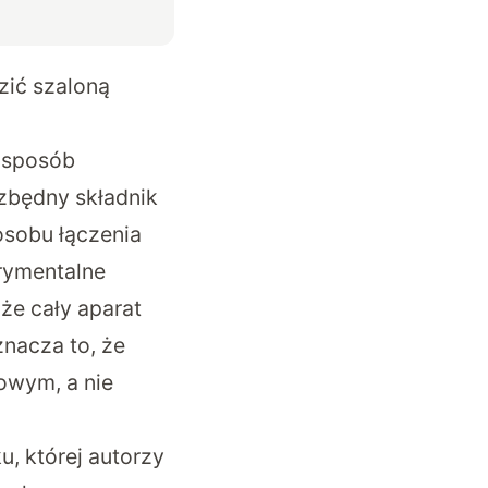
zić szaloną
y sposób
ezbędny składnik
osobu łączenia
rymentalne
że cały aparat
nacza to, że
owym, a nie
u, której autorzy