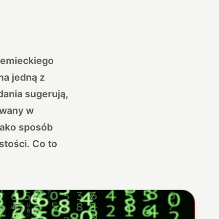
Niemieckiego
na jedną z
dania sugerują,
ywany w
jako sposób
stości. Co to