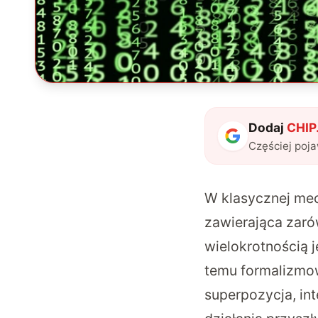
Dodaj
CHIP.
Częściej poj
W klasycznej mec
zawierająca zarów
wielokrotnością je
temu formalizmow
superpozycja, in