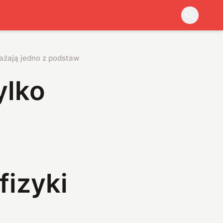
ażają jedno z podstawowych założeń fizyki kwantowej
ylko
izyki