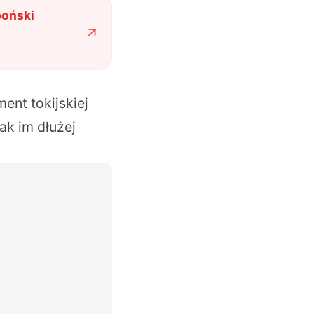
poński
ent tokijskiej
ak im dłużej