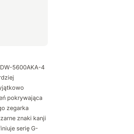
DW-5600AKA-4
rdziej
yjątkowo
ień pokrywająca
ego zegarka
zarne znaki kanji
niuje serię G-