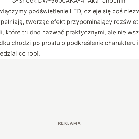
G-Shock DW-5600AKA-4 “Aka-Chochin”
włączymy podświetlenie LED, dzieje się coś nie
pełniają, tworząc efekt przypominający rozświet
li, które trudno nazwać praktycznymi, ale nie ws
ku chodzi po prostu o podkreślenie charakteru i
dział co robi.