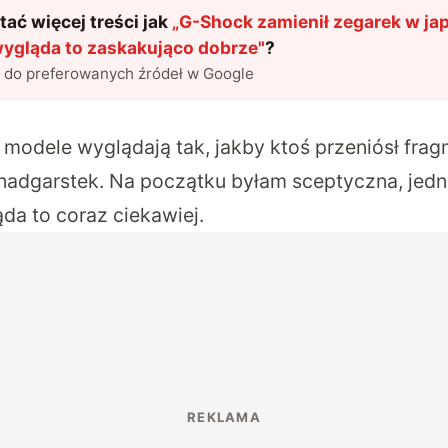
ać więcej treści jak
„
G-Shock zamienił zegarek w ja
wygląda to zaskakująco dobrze
"
?
l do preferowanych źródeł w Google
odele wyglądają tak, jakby ktoś przeniósł fragm
a nadgarstek. Na początku byłam sceptyczna, jedn
da to coraz ciekawiej.