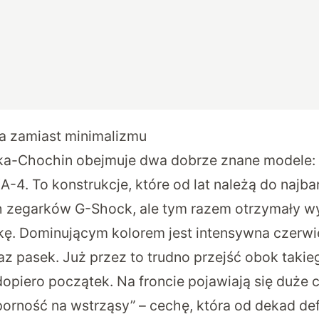
a zamiast minimalizmu
ka-Chochin obejmuje dwa dobrze znane modele:
A-4
. To konstrukcje, które od lat należą do najba
 zegarków G-Shock, ale tym razem otrzymały w
kę. Dominującym kolorem jest intensywna czerw
az pasek. Już przez to trudno przejść obok taki
 dopiero początek. Na froncie pojawiają się duże c
orność na wstrząsy” – cechę, która od dekad defi