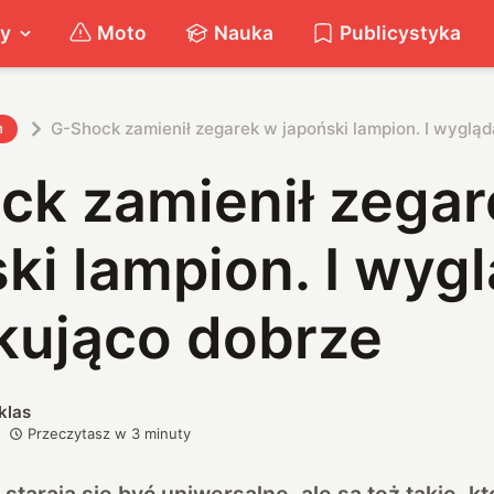
ty
Moto
Nauka
Publicystyka
G-Shock zamienił zegarek w japoński lampion. I wygląd
h
ck zamienił zegar
ki lampion. I wygl
kująco dobrze
klas
Przeczytasz w
3
minuty
 starają się być uniwersalne, ale są też takie, k