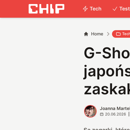
Tech
Tes
Home
Tec
G-Sho
japońs
zaska
Joanna Marte
J
20.06.2026
|
Są zegarki, które