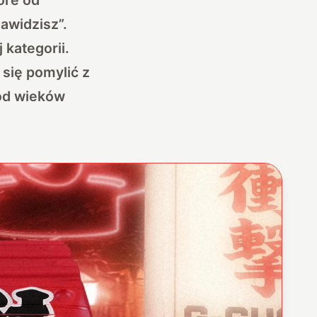
awidzisz”.
kategorii.
 się pomylić z
od wieków