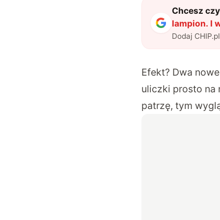
Chcesz czyt
lampion. I 
Dodaj CHIP.p
Efekt? Dwa nowe m
uliczki prosto n
patrzę, tym wyglą