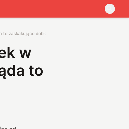
a to zaskakująco dobrze
ek w
ąda to
tóre od