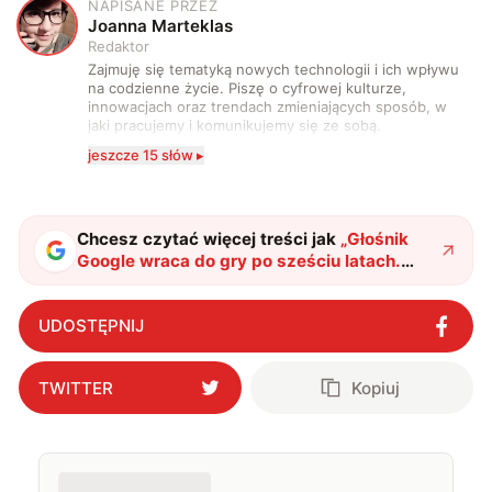
NAPISANE PRZEZ
J
Joanna Marteklas
Redaktor
Zajmuję się tematyką nowych technologii i ich wpływu
na codzienne życie. Piszę o cyfrowej kulturze,
innowacjach oraz trendach zmieniających sposób, w
jaki pracujemy i komunikujemy się ze sobą.
Szczególnie interesuje mnie relacja między rozwojem
jeszcze 15 słów ▸
technologii a współczesną popkulturą. W wolnych
chwilach zakopuję się w książkach i komiksach —
najczęściej w fantastyce i wuxia.
Chcesz czytać więcej treści jak
„
Głośnik
Google wraca do gry po sześciu latach.
Tym razem gigant stawia wszystko na AI
"
?
UDOSTĘPNIJ
TWITTER
Kopiuj