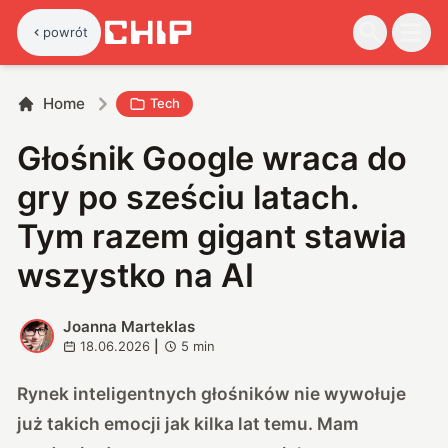
powrót
Home
Tech
Głośnik Google wraca do
gry po sześciu latach.
Tym razem gigant stawia
wszystko na AI
Joanna Marteklas
J
18.06.2026
|
5
min
Rynek inteligentnych głośników nie wywołuje
już takich emocji jak kilka lat temu. Mam