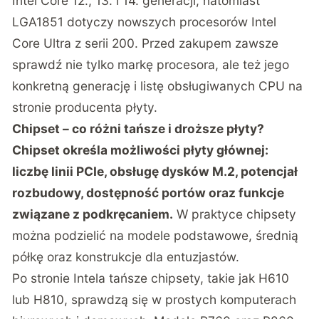
Intel Core 12., 13. i 14. generacji, natomiast
LGA1851 dotyczy nowszych procesorów Intel
Core Ultra z serii 200. Przed zakupem zawsze
sprawdź nie tylko markę procesora, ale też jego
konkretną generację i listę obsługiwanych CPU na
stronie producenta płyty.
Chipset – co różni tańsze i droższe płyty?
Chipset określa możliwości płyty głównej:
liczbę linii PCIe, obsługę dysków M.2, potencjał
rozbudowy, dostępność portów oraz funkcje
związane z podkręcaniem.
W praktyce chipsety
można podzielić na modele podstawowe, średnią
półkę oraz konstrukcje dla entuzjastów.
Po stronie Intela tańsze chipsety, takie jak H610
lub H810, sprawdzą się w prostych komputerach