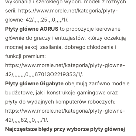
wykonania i szerokiego wyboru modeli z różnych
serii:
https://www.morele.net/kategoria/plyty-
glowne-42/,,,,,25,,,0,,,,/1/
.
Płyty główne AORUS
to propozycje kierowane
głównie do graczy i entuzjastów, którzy oczekują
mocnej sekcji zasilania, dobrego chłodzenia i
funkcji premium:
https://www.morele.net/kategoria/plyty-glowne-
42/,,,,,,,,0,,,,67013O2219353/1/
.
Płyty główne Gigabyte
obejmują zarówno modele
budżetowe, jak i konstrukcje gamingowe oraz
płyty do wydajnych komputerów roboczych:
https://www.morele.net/kategoria/plyty-glowne-
42/,,,,,82,,,0,,,,/1/
.
Najczęstsze błędy przy wyborze płyty głównej