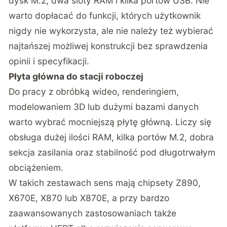
dysk M.2, dwa sloty RAM i kilka portów USB. Nie
warto dopłacać do funkcji, których użytkownik
nigdy nie wykorzysta, ale nie należy też wybierać
najtańszej możliwej konstrukcji bez sprawdzenia
opinii i specyfikacji.
Płyta główna do stacji roboczej
Do pracy z obróbką wideo, renderingiem,
modelowaniem 3D lub dużymi bazami danych
warto wybrać mocniejszą płytę główną. Liczy się
obsługa dużej ilości RAM, kilka portów M.2, dobra
sekcja zasilania oraz stabilność pod długotrwałym
obciążeniem.
W takich zestawach sens mają chipsety Z890,
X670E, X870 lub X870E, a przy bardzo
zaawansowanych zastosowaniach także