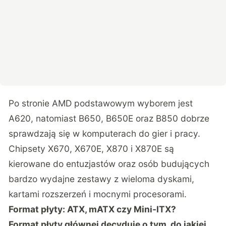
Po stronie AMD podstawowym wyborem jest
A620, natomiast B650, B650E oraz B850 dobrze
sprawdzają się w komputerach do gier i pracy.
Chipsety X670, X670E, X870 i X870E są
kierowane do entuzjastów oraz osób budujących
bardzo wydajne zestawy z wieloma dyskami,
kartami rozszerzeń i mocnymi procesorami.
Format płyty: ATX, mATX czy Mini-ITX?
Format płyty głównej decyduje o tym, do jakiej