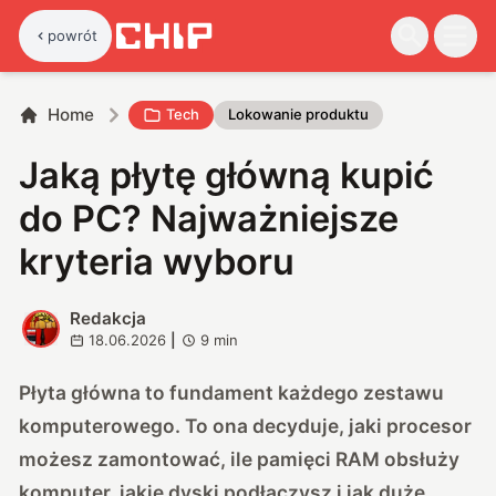
powrót
Home
Tech
Lokowanie produktu
Jaką płytę główną kupić
do PC? Najważniejsze
kryteria wyboru
Redakcja
R
18.06.2026
|
9
min
Płyta główna to fundament każdego zestawu
komputerowego. To ona decyduje, jaki procesor
możesz zamontować, ile pamięci RAM obsłuży
komputer, jakie dyski podłączysz i jak duże