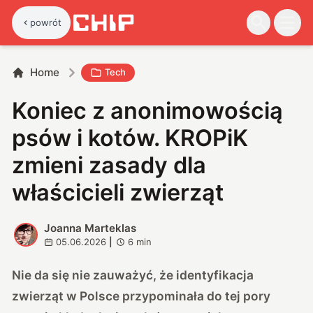
powrót
Home
Tech
Koniec z anonimowością
psów i kotów. KROPiK
zmieni zasady dla
właścicieli zwierząt
Joanna Marteklas
J
05.06.2026
|
6
min
Nie da się nie zauważyć, że identyfikacja
zwierząt w Polsce przypominała do tej pory