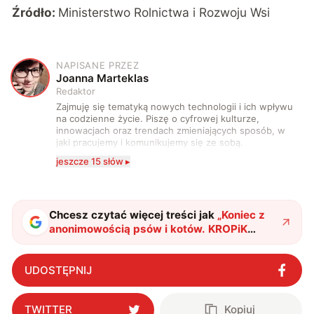
Źródło:
Ministerstwo Rolnictwa i Rozwoju Wsi
NAPISANE PRZEZ
J
Joanna Marteklas
Redaktor
Zajmuję się tematyką nowych technologii i ich wpływu
na codzienne życie. Piszę o cyfrowej kulturze,
innowacjach oraz trendach zmieniających sposób, w
jaki pracujemy i komunikujemy się ze sobą.
Szczególnie interesuje mnie relacja między rozwojem
jeszcze 15 słów ▸
technologii a współczesną popkulturą. W wolnych
chwilach zakopuję się w książkach i komiksach —
najczęściej w fantastyce i wuxia.
Chcesz czytać więcej treści jak
„
Koniec z
anonimowością psów i kotów. KROPiK
zmieni zasady dla właścicieli zwierząt
"
?
UDOSTĘPNIJ
TWITTER
Kopiuj