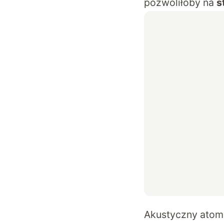
pozwoliłoby na
s
Akustyczny atom