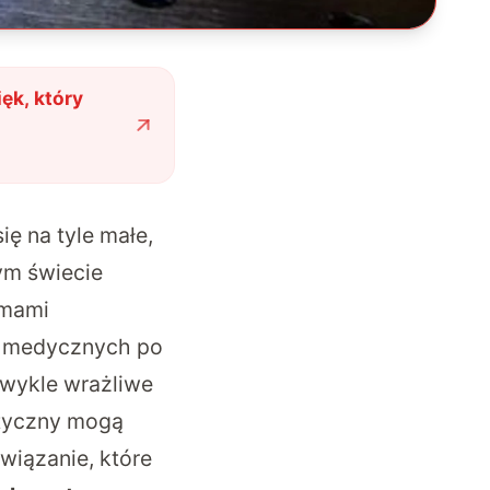
ęk, który
ię na tyle małe,
ym świecie
emami
d medycznych po
zwykle wrażliwe
etyczny mogą
wiązanie, które