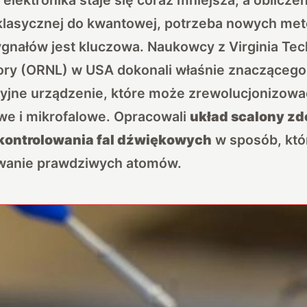
klasycznej do kwantowej, potrzeba nowych meto
gnałów jest kluczowa. Naukowcy z Virginia Tec
tory (ORNL) w USA dokonali właśnie znaczącego
yjne urządzenie, które może zrewolucjonizowa
e i mikrofalowe. Opracowali
układ scalony zd
kontrolowania fal dźwiękowych
w sposób, któ
wanie prawdziwych atomów.