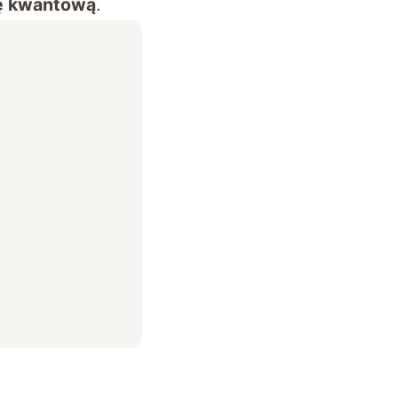
lę kwantową
.