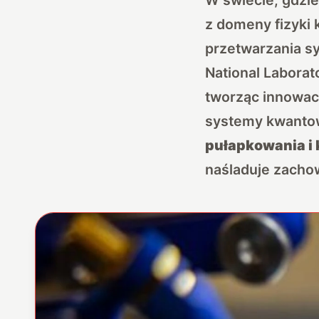
z domeny fizyki 
przetwarzania sy
National Labora
tworząc innowac
systemy kwantow
pułapkowania i 
naśladuje zacho