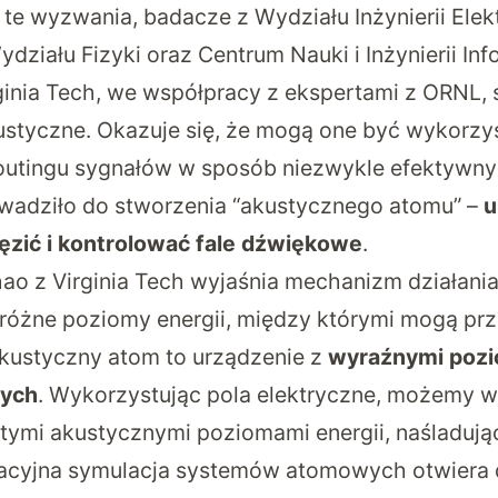
te wyzwania, badacze z Wydziału Inżynierii Elekt
ziału Fizyki oraz Centrum Nauki i Inżynierii Inf
inia Tech, we współpracy z ekspertami z ORNL, 
ustyczne. Okazuje się, że mogą one być wykorz
routingu sygnałów w sposób niezwykle efektywn
wadziło do stworzenia “akustycznego atomu” –
u
ięzić i kontrolować fale dźwiękowe
.
ao z Virginia Tech wyjaśnia
mechanizm działania
różne poziomy energii, między którymi mogą pr
akustyczny atom to urządzenie z
wyraźnymi pozi
nych
. Wykorzystując pola elektryczne, możemy
 tymi akustycznymi poziomami energii, naśladuj
wacyjna symulacja systemów atomowych otwiera 