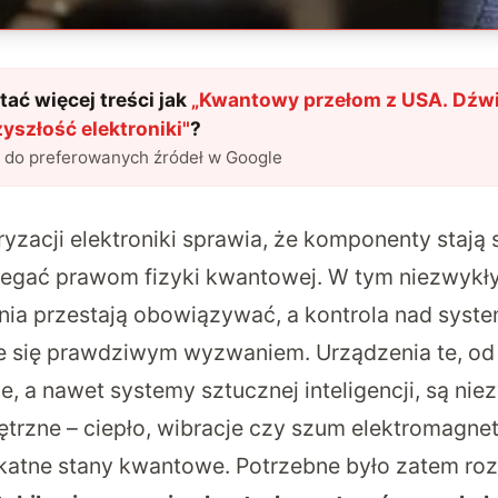
ać więcej treści jak
„
Kwantowy przełom z USA. Dźwi
yszłość elektroniki
"
?
l do preferowanych źródeł w Google
yzacji elektroniki sprawia, że komponenty stają s
legać prawom fizyki kwantowej. W tym niezwykł
nia przestają obowiązywać, a kontrola nad syst
e się prawdziwym wyzwaniem. Urządzenia te, o
, a nawet systemy sztucznej inteligencji, są nie
ętrzne – ciepło, wibracje czy szum elektromagn
ikatne stany kwantowe. Potrzebne było zatem roz