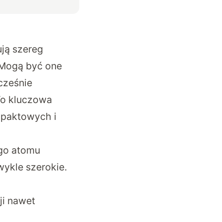
ują szereg
 Mogą być one
cześnie
To kluczowa
mpaktowych i
go atomu
ykle szerokie.
ji nawet