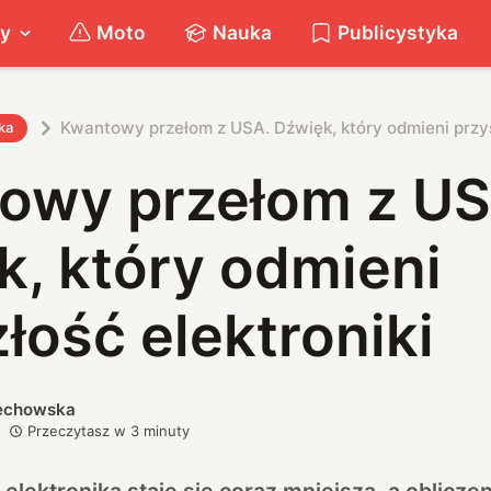
ty
Moto
Nauka
Publicystyka
Kwantowy przełom z USA. Dźwięk, który odmieni przys
ka
owy przełom z US
k, który odmieni
łość elektroniki
iechowska
Przeczytasz w
3
minuty
 elektronika staje się coraz mniejsza, a oblicze