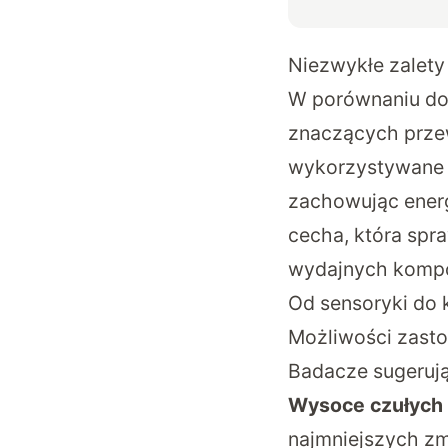
Niezwykłe zalety
W porównaniu do
znaczących przew
wykorzystywane
zachowując energ
cecha, która sp
wydajnych kompo
Od sensoryki do
Możliwości zasto
Badacze sugerują
Wysoce czułych 
najmniejszych zm