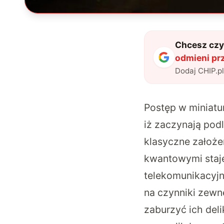
Chcesz czyt
odmieni prz
Dodaj CHIP.p
Postęp w miniatur
iż zaczynają pod
klasyczne założe
kwantowymi staj
telekomunikacyjne
na czynniki zewn
zaburzyć ich del