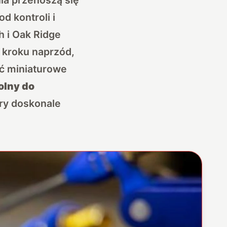
d kontroli i
h i Oak Ridge
 kroku naprzód,
ć miniaturowe
olny do
ry doskonale