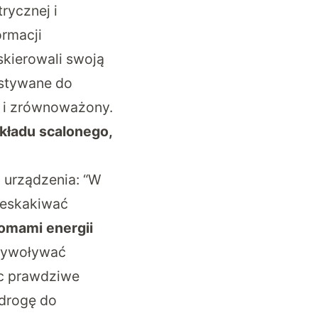
rycznej i
ormacji
skierowali swoją
ystywane do
y i zrównoważony.
kładu scalonego,
 urządzenia: “W
zeskakiwać
omami energii
 wywoływać
ąc prawdziwe
drogę do