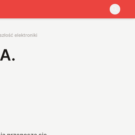
złość elektroniki
A.
nia przenoszą się