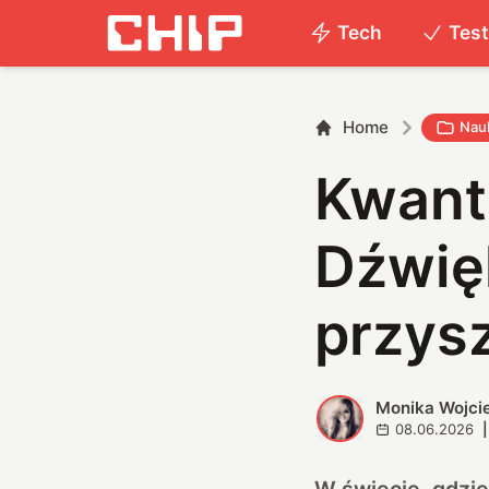
Tech
Tes
Home
Nau
Kwant
Dźwię
przysz
Monika Wojc
M
08.06.2026
|
W świecie, gdzie