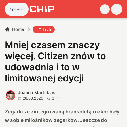
powrót
Home
Tech
Mniej czasem znaczy
więcej. Citizen znów to
udowadnia i to w
limitowanej edycji
Joanna Marteklas
J
28.06.2026
|
3
min
Zegarki ze zintegrowaną bransoletą rozkochały
w sobie miłośników zegarków. Jeszcze do