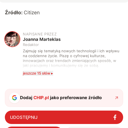
Źródło:
Citizen
NAPISANE PRZEZ
J
Joanna Marteklas
Redaktor
Zajmuję się tematyką nowych technologii i ich wpływu
na codzienne życie. Piszę o cyfrowej kulturze,
innowacjach oraz trendach zmieniających sposób, w
jaki pracujemy i komunikujemy się ze sobą.
Szczególnie interesuje mnie relacja między rozwojem
jeszcze 15 słów ▸
technologii a współczesną popkulturą. W wolnych
chwilach zakopuję się w książkach i komiksach —
najczęściej w fantastyce i wuxia.
Dodaj
CHIP.pl
jako preferowane źródło
UDOSTĘPNIJ