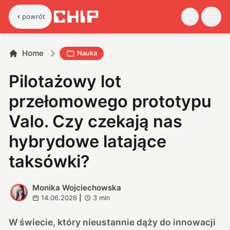
powrót
Home
Nauka
Pilotażowy lot
przełomowego prototypu
Valo. Czy czekają nas
hybrydowe latające
taksówki?
Monika Wojciechowska
M
14.06.2026
|
3
min
W świecie, który nieustannie dąży do innowacji