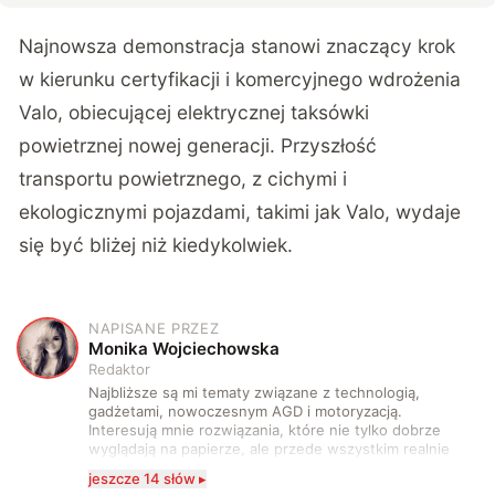
Najnowsza demonstracja stanowi znaczący krok
w kierunku certyfikacji i komercyjnego wdrożenia
Valo, obiecującej elektrycznej taksówki
powietrznej nowej generacji. Przyszłość
transportu powietrznego, z cichymi i
ekologicznymi pojazdami, takimi jak Valo, wydaje
się być bliżej niż kiedykolwiek.
NAPISANE PRZEZ
M
Monika Wojciechowska
Redaktor
Najbliższe są mi tematy związane z technologią,
gadżetami, nowoczesnym AGD i motoryzacją.
Interesują mnie rozwiązania, które nie tylko dobrze
wyglądają na papierze, ale przede wszystkim realnie
wpływają na komfort, wygodę i sposób, w jaki
jeszcze 14 słów ▸
korzystamy z technologii na co dzień. Ukończyłam