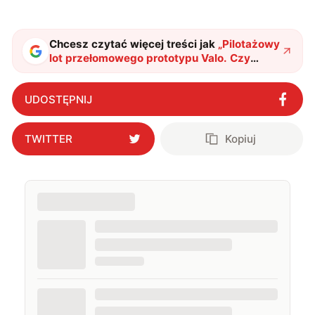
studia dziennikarskie oraz szkolenia z zakresu
sztucznej inteligencji. Prywatnie uwielbiam gry i
muzykę.
Chcesz czytać więcej treści jak
„
Pilotażowy
lot przełomowego prototypu Valo. Czy
czekają nas hybrydowe latające
taksówki?
"
?
UDOSTĘPNIJ
TWITTER
Kopiuj