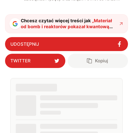
Chcesz czytać więcej treści jak
„
Materiał
od bomb i reaktorów pokazał kwantową
sztuczkę. Takie odkrycia zmieniają sposób
myślenia o atomie
"
?
UDOSTĘPNIJ
TWITTER
Kopiuj