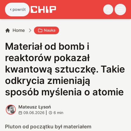
powrót
Home
Nauka
Materiał od bomb i
reaktorów pokazał
kwantową sztuczkę. Takie
odkrycia zmieniają
sposób myślenia o atomie
Mateusz Łysoń
M
09.06.2026
|
6
min
Pluton od początku był materiałem