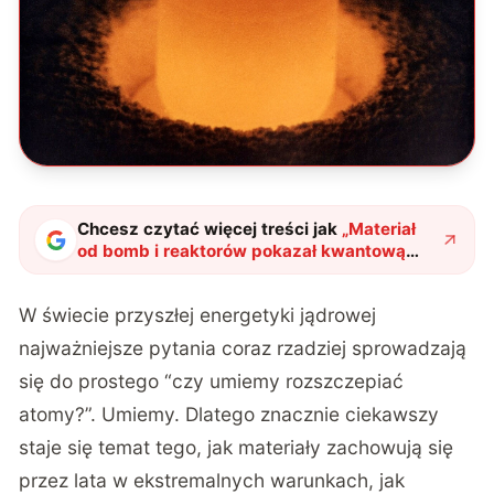
Chcesz czytać więcej treści jak
„
Materiał
od bomb i reaktorów pokazał kwantową
sztuczkę. Takie odkrycia zmieniają sposób
myślenia o atomie
"
?
W świecie przyszłej energetyki jądrowej
najważniejsze pytania coraz rzadziej sprowadzają
się do prostego “czy umiemy rozszczepiać
atomy?”. Umiemy. Dlatego znacznie ciekawszy
staje się temat tego, jak materiały zachowują się
przez lata w ekstremalnych warunkach, jak