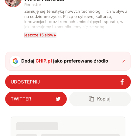
Redaktor
Zajmuję się tematyką nowych technologii i ich wpływu
na codzienne życie. Piszę o cyfrowej kulturze,
innowacjach oraz trendach zmieniających sposób, w
jaki pracujemy i komunikujemy się ze sobą.
Szczególnie interesuje mnie relacja między rozwojem
jeszcze 15 słów ▸
technologii a współczesną popkulturą. W wolnych
chwilach zakopuję się w książkach i komiksach —
najczęściej w fantastyce i wuxia.
Dodaj
CHIP.pl
jako preferowane źródło
UDOSTĘPNIJ
TWITTER
Kopiuj