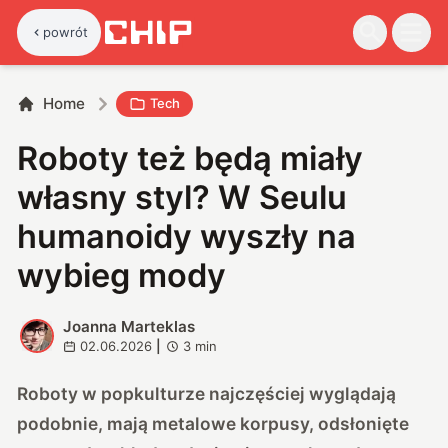
powrót
Home
Tech
Roboty też będą miały
własny styl? W Seulu
humanoidy wyszły na
wybieg mody
Joanna Marteklas
J
02.06.2026
|
3
min
Roboty w popkulturze najczęściej wyglądają
podobnie, mają metalowe korpusy, odsłonięte