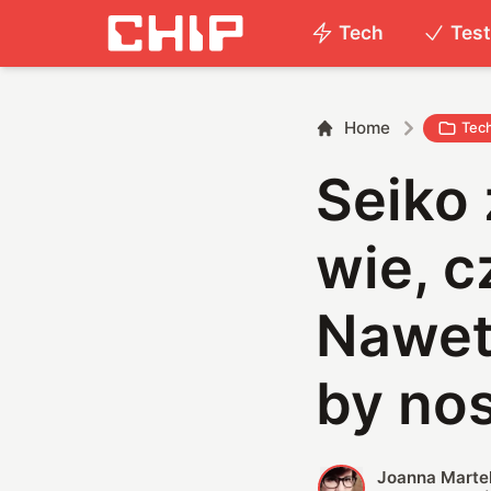
Tech
Tes
Home
Tec
Seiko
wie, c
Nawet
by nos
Joanna Marte
J