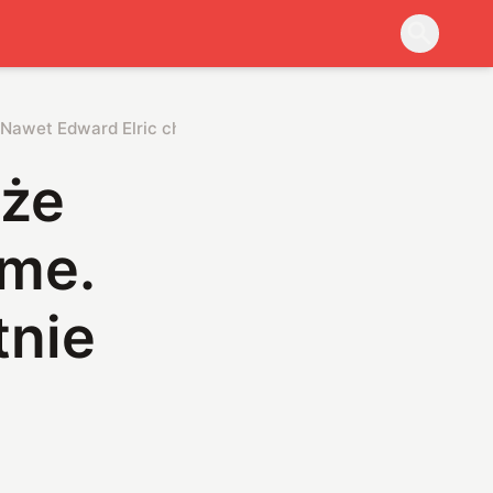
Nawet Edward Elric chętnie by nosił ten zegarek
 że
ime.
tnie