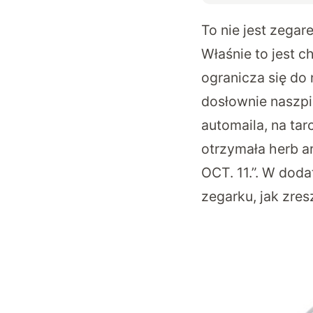
To nie jest zegare
Właśnie to jest c
ogranicza się do
dosłownie naszpi
automaila, na tar
otrzymała herb ar
OCT. 11.”. W dod
zegarku, jak zre