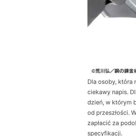
Dla osoby, która 
ciekawy napis. Dl
dzień, w którym b
od przeszłości. W
zapłacić za podo
specyfikacji.