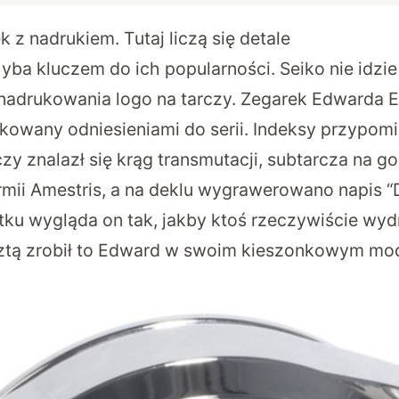
k z nadrukiem. Tutaj liczą się detale
hyba kluczem do ich popularności. Seiko nie idzie 
 nadrukowania logo na tarczy. Zegarek Edwarda El
kowany odniesieniami do serii. Indeksy przypomi
czy znalazł się krąg transmutacji, subtarcza na go
mii Amestris, a na deklu wygrawerowano napis “D
atku wygląda on tak, jakby ktoś rzeczywiście wyd
sztą zrobił to Edward w swoim kieszonkowym mod