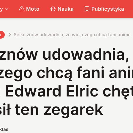
ty
Moto
Nauka
Publicystyka
Seiko znów udowadnia, że wie, czego chcą fani anime. 
h
 znów udowadnia,
zego chcą fani an
 Edward Elric chę
ił ten zegarek
klas