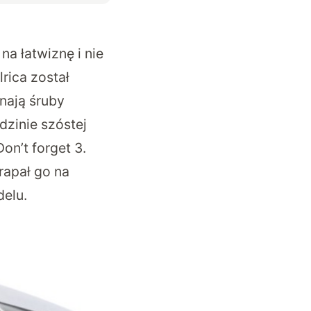
na łatwiznę i nie
rica został
nają śruby
dzinie szóstej
on’t forget 3.
rapał go na
elu.