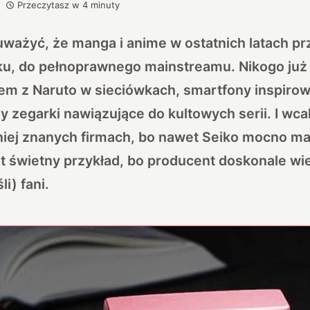
Przeczytasz w
4
minuty
auważyć, że manga i anime w ostatnich latach pr
ku, do pełnoprawnego mainstreamu. Nikogo już 
em z Naruto w sieciówkach, smartfony inspiro
 zegarki nawiązujące do kultowych serii. I wca
mniej znanych firmach, bo nawet Seiko mocno m
at świetny przykład, bo producent doskonale wi
i) fani.