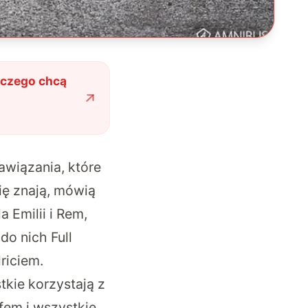
 czego chcą
nawiązania, które
ię znają, mówią
 Emilii i Rem,
do nich Full
riciem.
tkie korzystają z
em i wszystkie