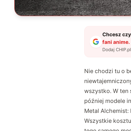
Chcesz czyt
fani anime.
Dodaj CHIP.p
Nie chodzi tu o be
niewtajemniczony
wszystko. W ten s
później modele in
Metal Alchemist:
Wszystkie kosztuj
tego samego mec