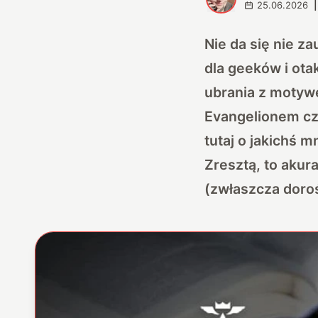
25.06.2026
|
Nie da się nie z
dla geeków i ota
ubrania z motyw
Evangelionem czy
tutaj o jakichś 
Zresztą, to akur
(zwłaszcza dorośl