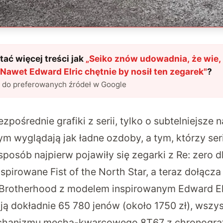
ać więcej treści jak
„
Seiko znów udowadnia, że wie,
 Nawet Edward Elric chętnie by nosił ten zegarek
"
?
l do preferowanych źródeł w Google
zpośrednie grafiki z serii, tylko o subtelniejsze 
m wyglądają jak ładne ozdoby, a tym, którzy ser
posób najpierw pojawiły się zegarki z Re: zero dla
spirowane Fist of the North Star, a teraz dołącza 
 Brotherhood z modelem inspirowanym Edward El
ą dokładnie 65 780 jenów (około 1750 zł), wszys
hanizmu mecha-kwarcowego 8T67 z chronograf