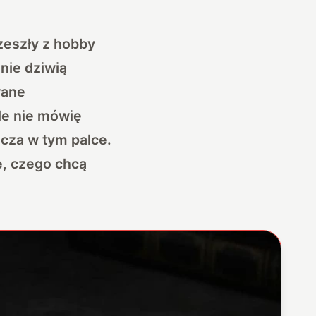
zeszły z hobby
nie dziwią
wane
le nie mówię
acza w tym palce.
e, czego chcą