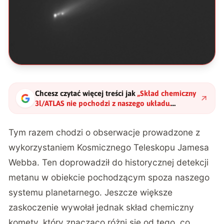
Chcesz czytać więcej treści jak
„
Skład chemiczny
3l/ATLAS nie pochodzi z naszego układu.
Zagadka tego obiektu stała się jeszcze bardziej
skomplikowana
"
?
Tym razem chodzi o obserwacje prowadzone z
wykorzystaniem Kosmicznego Teleskopu Jamesa
Webba. Ten doprowadził do historycznej detekcji
metanu w obiekcie pochodzącym spoza naszego
systemu planetarnego.
Jeszcze większe
zaskoczenie wywołał jednak skład chemiczny
komety, który znacząco różni się od tego, co