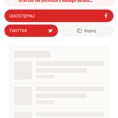
3l/ATLAS nie pochodzi z naszego układu.
Zagadka tego obiektu stała się jeszcze bardziej
skomplikowana
"
?
UDOSTĘPNIJ
TWITTER
Kopiuj