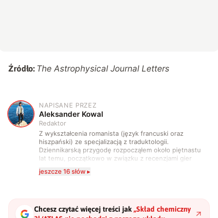
The Astrophysical Journal Letters
Źródło:
NAPISANE PRZEZ
A
Aleksander Kowal
Redaktor
Z wykształcenia romanista (język francuski oraz
hiszpański) ze specjalizacją z traduktologii.
Dziennikarską przygodę rozpocząłem około piętnastu
lat temu, początkowo w związku z recenzjami gier
komputerowych i filmów. Obecnie publikuję
jeszcze 16 słów ▸
zdecydowanie częściej na tematy związane z nauką
oraz technologią. W wolnym czasie uwielbiam
podróżować, śledzić kinowe i książkowe nowości, a
także uprawiać oraz oglądać sport.
Chcesz czytać więcej treści jak
„
Skład chemiczny