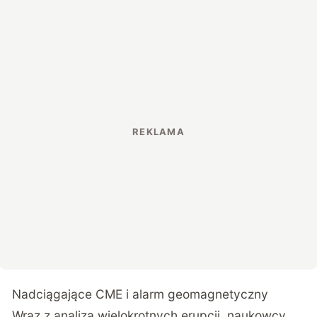
Nadciągające CME i alarm geomagnetyczny
Wraz z analizą wielokrotnych erupcji, naukowcy