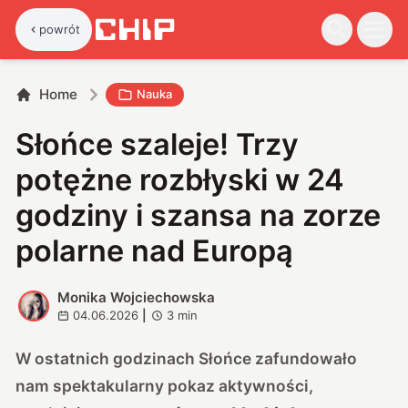
powrót
Home
Nauka
Słońce szaleje! Trzy
potężne rozbłyski w 24
godziny i szansa na zorze
polarne nad Europą
Monika Wojciechowska
M
04.06.2026
|
3
min
W ostatnich godzinach Słońce zafundowało
nam spektakularny pokaz aktywności,