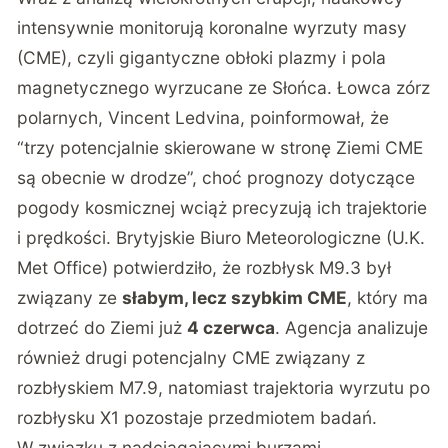
intensywnie monitorują koronalne wyrzuty masy
(CME), czyli gigantyczne obłoki plazmy i pola
magnetycznego wyrzucane ze Słońca. Łowca zórz
polarnych, Vincent Ledvina, poinformował, że
“trzy potencjalnie skierowane w stronę Ziemi CME
są obecnie w drodze”, choć prognozy dotyczące
pogody kosmicznej wciąż precyzują ich trajektorie
i prędkości. Brytyjskie Biuro Meteorologiczne (U.K.
Met Office) potwierdziło, że rozbłysk M9.3 był
związany ze
słabym, lecz szybkim CME
, który ma
dotrzeć do Ziemi już
4 czerwca
. Agencja analizuje
również drugi potencjalny CME związany z
rozbłyskiem M7.9, natomiast trajektoria wyrzutu po
rozbłysku X1 pozostaje przedmiotem badań.
W związku z nadciągającymi burzami