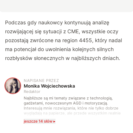
Podczas gdy naukowcy kontynuują analizę
rozwijającej się sytuacji z CME, wszystkie oczy
pozostają zwrócone na region 4455, który nadal
ma potencjał do uwolnienia kolejnych silnych
rozbłysków słonecznych w najbliższych dniach.
NAPISANE PRZEZ
M
Monika Wojciechowska
Redaktor
Najbliższe są mi tematy związane z technologią,
gadżetami, nowoczesnym AGD i motoryzacją.
Interesują mnie rozwiązania, które nie tylko dobrze
wyglądają na papierze, ale przede wszystkim realnie
wpływają na komfort, wygodę i sposób, w jaki
jeszcze 14 słów ▸
korzystamy z technologii na co dzień. Ukończyłam
studia dziennikarskie oraz szkolenia z zakresu