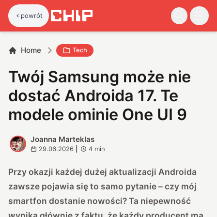
powrót
Home
Tech
Twój Samsung może nie
dostać Androida 17. Te
modele ominie One UI 9
Joanna Marteklas
J
29.06.2026
|
4
min
Przy okazji każdej dużej aktualizacji Androida
zawsze pojawia się to samo pytanie – czy mój
smartfon dostanie nowości? Ta niepewność
wynika głównie z faktu, że każdy producent ma