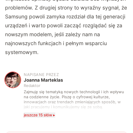
problemów. Z drugiej strony to wyraźny sygnał, że
Samsung powoli zamyka rozdział dla tej generacji
urządzeń i warto powoli zacząć rozglądać się za
nowszym modelem, jeśli zależy nam na
najnowszych funkcjach i pełnym wsparciu
systemowym.
NAPISANE PRZEZ
J
Joanna Marteklas
Redaktor
Zajmuję się tematyką nowych technologii i ich wpływu
na codzienne życie. Piszę o cyfrowej kulturze,
innowacjach oraz trendach zmieniających sposób, w
jaki pracujemy i komunikujemy się ze sobą.
Szczególnie interesuje mnie relacja między rozwojem
jeszcze 15 słów ▸
technologii a współczesną popkulturą. W wolnych
chwilach zakopuję się w książkach i komiksach —
najczęściej w fantastyce i wuxia.