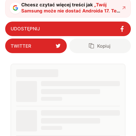
Chcesz czytać więcej treści jak
„
Twój
Samsung może nie dostać Androida 17. Te
modele ominie One UI 9
"
?
UDOSTĘPNIJ
TWITTER
Kopiuj