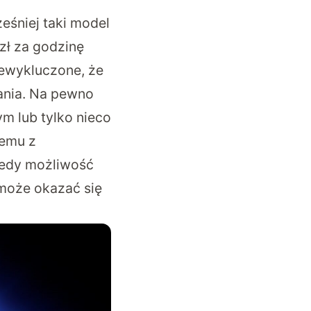
ześniej taki model
zł za godzinę
Niewykluczone, że
ania. Na pewno
ym lub tylko nieco
lemu z
iedy możliwość
 może okazać się