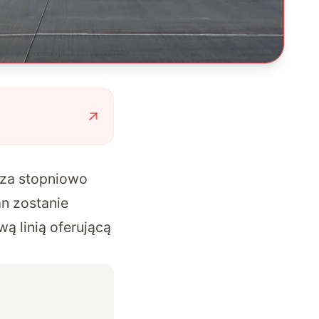
erza stopniowo
an zostanie
ą linią oferującą