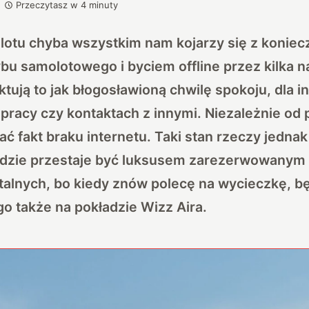
Przeczytasz w
4
minuty
lotu chyba wszystkim nam kojarzy się z koniec
bu samolotowego i byciem offline przez kilka 
ktują to jak błogosławioną chwilę spokoju, dla i
racy czy kontaktach z innymi. Niezależnie od p
ć fakt braku internetu. Taki stan rzeczy jednak 
adzie przestaje być luksusem zarezerwowanym dl
alnych, bo kiedy znów polecę na wycieczkę, b
go także na pokładzie Wizz Aira.