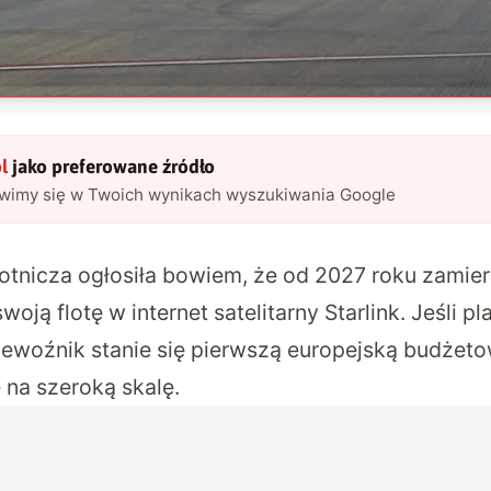
l
jako preferowane źródło
awimy się w Twoich wynikach wyszukiwania Google
 lotnicza ogłosiła bowiem, że od 2027 roku zami
oją flotę w internet satelitarny Starlink. Jeśli pl
zewoźnik stanie się pierwszą europejską budżetow
 na szeroką skalę.