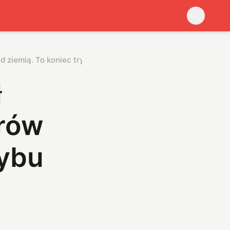
ad ziemią. To koniec trybu samolotowego?
ł
trów
rybu