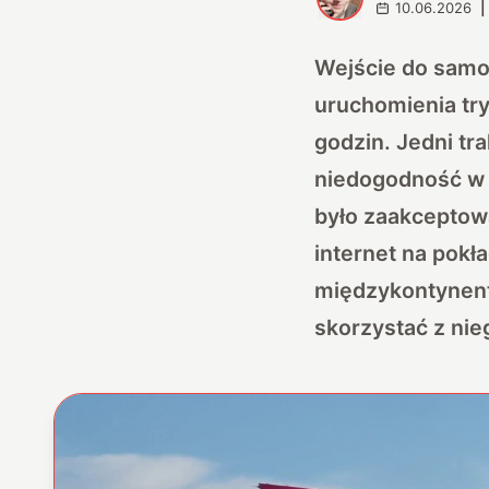
10.06.2026
|
Wejście do samo
uruchomienia try
godzin. Jedni tra
niedogodność w p
było zaakceptowa
internet na pokł
międzykontynent
skorzystać z nie