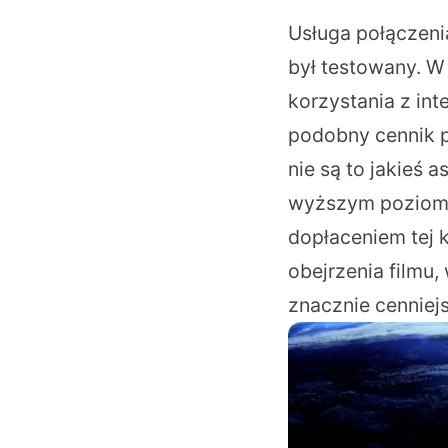
Usługa połączenia
był testowany. W
korzystania z int
podobny cennik p
nie są to jakieś 
wyższym poziomie
dopłaceniem tej 
obejrzenia filmu
znacznie cenniejs