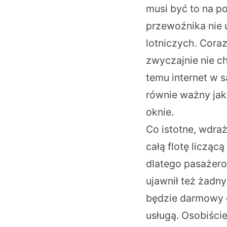
musi być to na p
przewoźnika nie 
lotniczych. Coraz
zwyczajnie nie ch
temu internet w s
równie ważny jak
oknie.
Co istotne, wdra
całą flotę liczą
dlatego pasażerow
ujawnił też żadn
będzie darmowy d
usługą. Osobiście