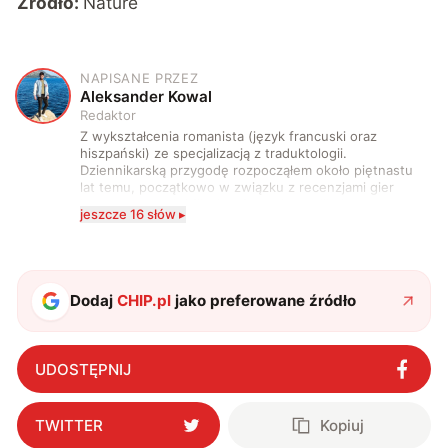
Źródło:
Nature
NAPISANE PRZEZ
A
Aleksander Kowal
Redaktor
Z wykształcenia romanista (język francuski oraz
hiszpański) ze specjalizacją z traduktologii.
Dziennikarską przygodę rozpocząłem około piętnastu
lat temu, początkowo w związku z recenzjami gier
komputerowych i filmów. Obecnie publikuję
jeszcze 16 słów ▸
zdecydowanie częściej na tematy związane z nauką
oraz technologią. W wolnym czasie uwielbiam
podróżować, śledzić kinowe i książkowe nowości, a
także uprawiać oraz oglądać sport.
Dodaj
CHIP.pl
jako preferowane źródło
UDOSTĘPNIJ
TWITTER
Kopiuj