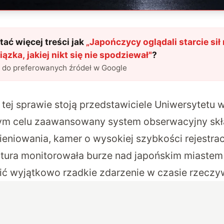
ać więcej treści jak
„
Japończycy oglądali starcie sił
ązka, jakiej nikt się nie spodziewał
"
?
l do preferowanych źródeł w Google
 tej sprawie stoją przedstawiciele Uniwersytetu 
ym celu zaawansowany system obserwacyjny skła
niowania, kamer o wysokiej szybkości rejestracji
tura monitorowała burze nad japońskim miastem
ić wyjątkowo rzadkie zdarzenie w czasie rzeczy