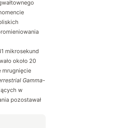
 gwałtownego
 momencie
bliskich
 promieniowania
31 mikrosekund
rwało około 20
e mrugnięcie
errestrial Gamma-
ujących w
ania pozostawał