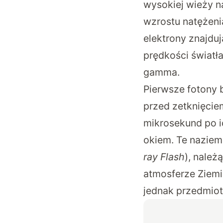
wysokiej wieży n
wzrostu natężeni
elektrony znajduj
prędkości światł
gamma.
Pierwsze fotony 
przed zetknięcie
mikrosekund po i
okiem. Te naziem
ray Flash
), należ
atmosferze Ziem
jednak przedmio