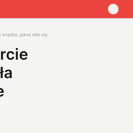
 wiązka, jakiej nikt się nie spodziewał
rcie
ła
e