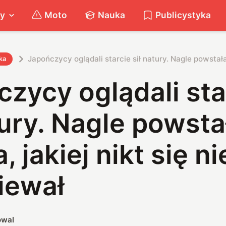
ty
Moto
Nauka
Publicystyka
Japończycy oglądali starcie sił natury. Nagle powstała
ka
zycy oglądali sta
tury. Nagle powsta
, jakiej nikt się ni
iewał
owal