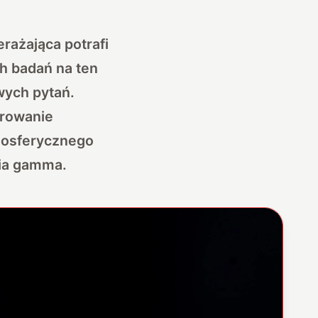
erażająca potrafi
ch badań na ten
wych pytań.
trowanie
mosferycznego
ia gamma.