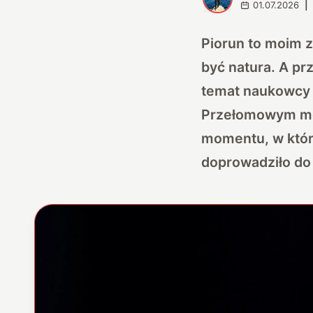
01.07.2026
|
Piorun to moim z
być natura. A pr
temat naukowcy 
Przełomowym mo
momentu, w któ
doprowadziło do