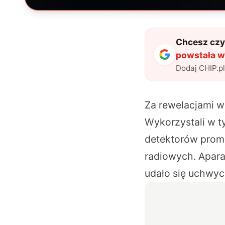
Chcesz czyt
powstała wi
Dodaj CHIP.p
Za rewelacjami w
Wykorzystali w t
detektorów promie
radiowych.
Apara
udało się uchwyc