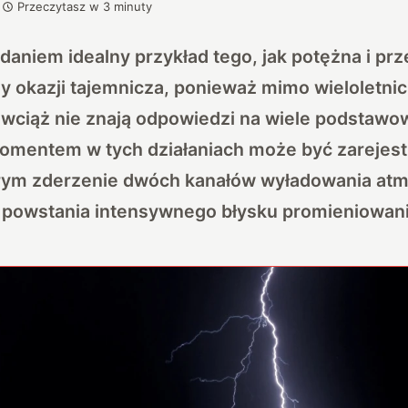
Przeczytasz w
3
minuty
daniem idealny przykład tego, jak potężna i prz
zy okazji tajemnicza, ponieważ mimo wieloletni
wciąż nie znają odpowiedzi na wiele podstawo
mentem w tych działaniach może być zarejes
rym zderzenie dwóch kanałów wyładowania at
 powstania intensywnego błysku promieniowan