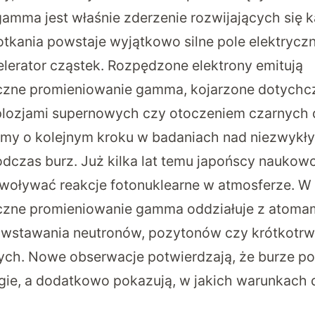
amma jest właśnie zderzenie rozwijających się k
tkania powstaje wyjątkowo silne pole elektryczn
elerator cząstek. Rozpędzone elektrony emitują
zne promieniowanie gamma, kojarzone dotychc
lozjami supernowych czy otoczeniem czarnych d
my o kolejnym kroku w badaniach nad niezwykł
czas burz. Już kilka lat temu japońscy naukowc
oływać reakcje fotonuklearne w atmosferze. W i
ne promieniowanie gamma oddziałuje z atomami 
wstawania neutronów, pozytonów czy krótkotrw
ch. Nowe obserwacje potwierdzają, że burze po
gie, a dodatkowo pokazują, w jakich warunkach 