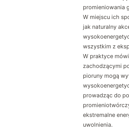
promieniowania g
W miejscu ich spo
jak naturalny akc
wysokoenergetyc
wszystkim z eksp
W praktyce mówi
zachodzącymi pod
pioruny mogą wyw
wysokoenergetycz
prowadząc do po
promieniotwórczy
ekstremalne ener
uwolnienia.