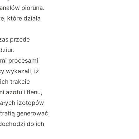
anałów pioruna.
e, które działa
zas przede
ziur.
ymi procesami
y wykazali, iż
ch trakcie
azotu i tlenu,
ałych izotopów
trafią generować
dochodzi do ich