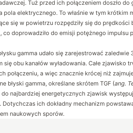
adawczej. Tuż przed ich połączeniem doszło do
a pola elektrycznego. To właśnie w tym krótkim
ące się w powietrzu rozpędziły się do prędkości 
a, co doprowadziło do emisji potężnego impulsu
błysku gamma udało się zarejestrować zaledwie 
m się obu kanałów wyładowania. Całe zjawisko t
ch połączeniu, a więc znacznie krócej niż zajmuj
ne błyski gamma, określane skrótem TGF (
ang. T
ą do najbardziej energetycznych zjawisk występ
i. Dotychczas ich dokładny mechanizm powstaw
tem naukowych sporów.