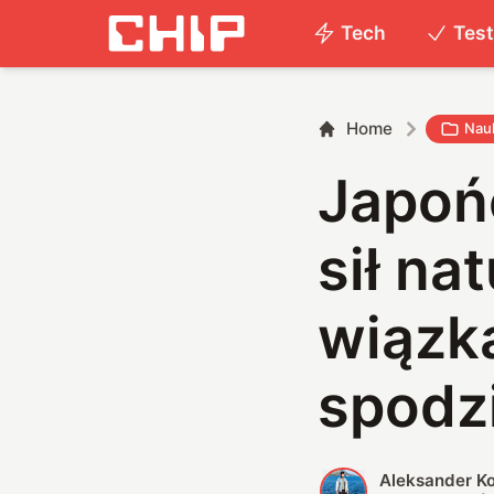
Tech
Tes
Home
Nau
Japońc
sił na
wiązka
spodz
Aleksander K
A