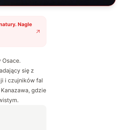
 natury. Nagle
w Osace.
dający się z
 i czujników fal
 Kanazawa, gdzie
wistym.