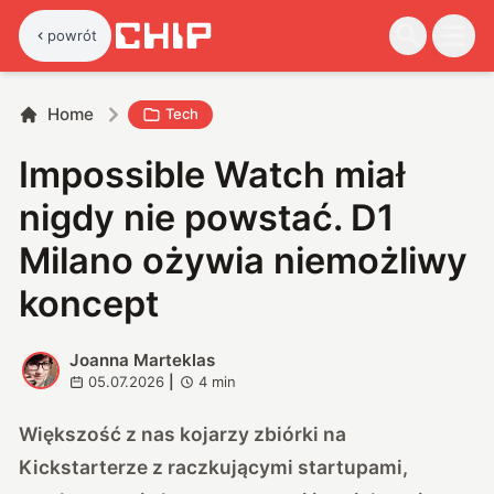
powrót
Home
Tech
Impossible Watch miał
nigdy nie powstać. D1
Milano ożywia niemożliwy
koncept
Joanna Marteklas
J
05.07.2026
|
4
min
Większość z nas kojarzy zbiórki na
Kickstarterze z raczkującymi startupami,