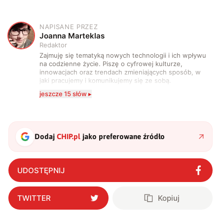
NAPISANE PRZEZ
J
Joanna Marteklas
Redaktor
Zajmuję się tematyką nowych technologii i ich wpływu
na codzienne życie. Piszę o cyfrowej kulturze,
innowacjach oraz trendach zmieniających sposób, w
jaki pracujemy i komunikujemy się ze sobą.
Szczególnie interesuje mnie relacja między rozwojem
jeszcze 15 słów ▸
technologii a współczesną popkulturą. W wolnych
chwilach zakopuję się w książkach i komiksach —
najczęściej w fantastyce i wuxia.
Dodaj
CHIP.pl
jako preferowane źródło
UDOSTĘPNIJ
TWITTER
Kopiuj